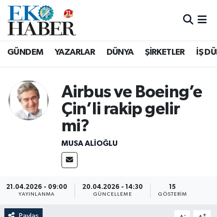
Hava Durumu
GÜNDEM
YAZARLAR
DÜNYA
ŞİRKETLER
İŞ D
Trafik Durumu
Süper Lig Puan Durumu ve Fikstür
Airbus ve Boeing’e
Çin’li rakip gelir
Tüm Manşetler
mi?
Son Dakika Haberleri
MUSA ALIOĞLU
Haber Arşivi
21.04.2026 - 09:00
20.04.2026 - 14:30
15
YAYINLANMA
GÜNCELLEME
GÖSTERIM
Paylaş
-
+