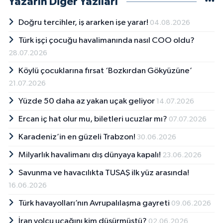
Yazarın Diğer Yazıları
Doğru tercihler, iş ararken işe yarar!
04.08.2026
Türk işçi çocuğu havalimanında nasıl COO oldu?
28.07.2026
Köylü çocuklarına fırsat ‘Bozkırdan Gökyüzüne’
21.07.2026
Yüzde 50 daha az yakan uçak geliyor
14.07.2026
Ercan iç hat olur mu, biletleri ucuzlar mı?
07.07.2026
Karadeniz’in en güzeli Trabzon!
30.06.2026
Milyarlık havalimanı dış dünyaya kapalı!
23.06.2026
Savunma ve havacılıkta TUSAŞ ilk yüz arasında!
16.06.2026
Türk havayolları’nın Avrupalılaşma gayreti
09.06.2026
İran yolcu uçağını kim düşürmüştü?
02.06.2026