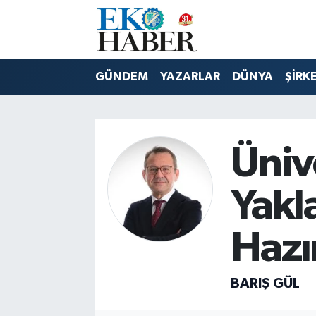
Hava Durumu
GÜNDEM
YAZARLAR
DÜNYA
ŞİRK
Trafik Durumu
Süper Lig Puan Durumu ve Fikstür
Üniv
Tüm Manşetler
Yakl
Son Dakika Haberleri
Hazı
Haber Arşivi
BARIŞ GÜL