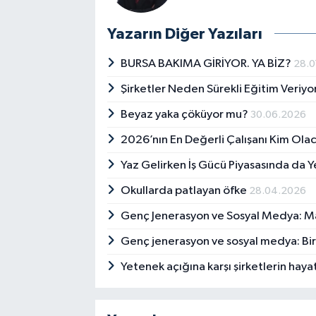
Yazarın Diğer Yazıları
BURSA BAKIMA GİRİYOR. YA BİZ?
28.0
Şirketler Neden Sürekli Eğitim Veri
Beyaz yaka çöküyor mu?
30.06.2026
2026’nın En Değerli Çalışanı Kim Ola
Yaz Gelirken İş Gücü Piyasasında da 
Okullarda patlayan öfke
28.04.2026
Genç Jenerasyon ve Sosyal Medya: 
Genç jenerasyon ve sosyal medya: Bir a
Yetenek açığına karşı şirketlerin haya