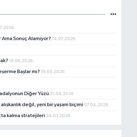
7.2026
yor Ama Sonuç Alamıyor?
14.07.2026
cak?
16.06.2026
Yeşerme Başlar mı?
19.05.2026
Madalyonun Diğer Yüzü
21.04.2026
lışkanlık değil, yeni bir yaşam biçimi
07.04.2026
tta kalma stratejileri
24.03.2026