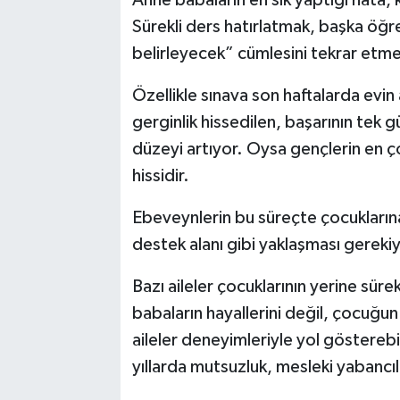
Anne babaların en sık yaptığı hata,
Sürekli ders hatırlatmak, başka öğr
belirleyecek” cümlesini tekrar etm
Özellikle sınava son haftalarda evi
gerginlik hissedilen, başarının tek
düzeyi artıyor. Oysa gençlerin en ç
hissidir.
Ebeveynlerin bu süreçte çocuklarına
destek alanı gibi yaklaşması gerekiy
Bazı aileler çocuklarının yerine süre
babaların hayallerini değil, çocuğun
aileler deneyimleriyle yol gösterebil
yıllarda mutsuzluk, mesleki yabancıl