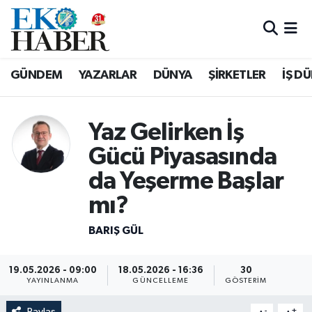
Hava Durumu
GÜNDEM
YAZARLAR
DÜNYA
ŞİRKETLER
İŞ D
Trafik Durumu
Süper Lig Puan Durumu ve Fikstür
Yaz Gelirken İş
Gücü Piyasasında
Tüm Manşetler
da Yeşerme Başlar
Son Dakika Haberleri
mı?
Haber Arşivi
BARIŞ GÜL
19.05.2026 - 09:00
18.05.2026 - 16:36
30
YAYINLANMA
GÜNCELLEME
GÖSTERIM
Paylaş
-
+