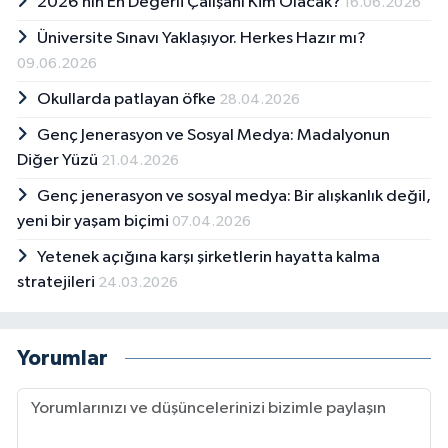
2026’nın En Değerli Çalışanı Kim Olacak?
16.06.2026
Üniversite Sınavı Yaklaşıyor. Herkes Hazır mı?
09.06.2026
Okullarda patlayan öfke
28.04.2026
Genç Jenerasyon ve Sosyal Medya: Madalyonun
Diğer Yüzü
21.04.2026
Genç jenerasyon ve sosyal medya: Bir alışkanlık değil,
yeni bir yaşam biçimi
07.04.2026
Yetenek açığına karşı şirketlerin hayatta kalma
stratejileri
24.03.2026
Yorumlar