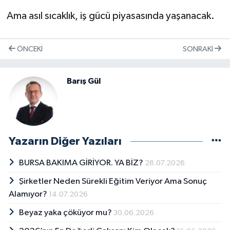
Ama asıl sıcaklık, iş gücü piyasasında yaşanacak.
ÖNCEKI
SONRAKI
Barış Gül
Yazarın Diğer Yazıları
BURSA BAKIMA GİRİYOR. YA BİZ?
28.07.2026
Şirketler Neden Sürekli Eğitim Veriyor Ama Sonuç
Alamıyor?
14.07.2026
Beyaz yaka çöküyor mu?
30.06.2026