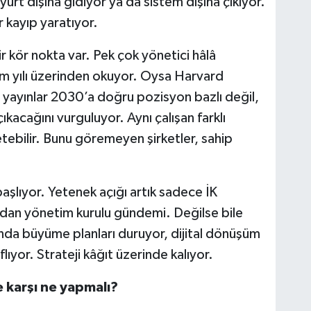
urt dışına gidiyor ya da sistem dışına çıkıyor.
kayıp yaratıyor.
r kör nokta var. Pek çok yönetici hâlâ
m yılı üzerinden okuyor. Oysa Harvard
 yayınlar 2030’a doğru pozisyon bazlı değil,
kacağını vurguluyor. Aynı çalışan farklı
etebilir. Bunu göremeyen şirketler, sahip
başlıyor. Yetenek açığı artık sadece İK
dan yönetim kurulu gündemi. Değilse bile
nda büyüme planları duruyor, dijital dönüşüm
lıyor. Strateji kâğıt üzerinde kalıyor.
e karşı ne yapmalı?