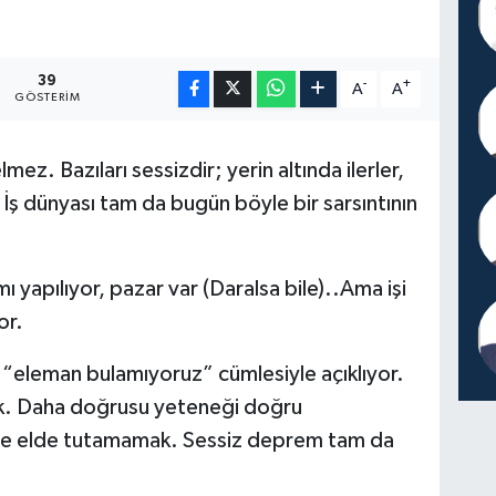
39
-
+
A
A
GÖSTERIM
z. Bazıları sessizdir; yerin altında ilerler,
. İş dünyası tam da bugün böyle bir sarsıntının
ı yapılıyor, pazar var (Daralsa bile)..Ama işi
or.
 “eleman bulamıyoruz” cümlesiyle açıklıyor.
k. Daha doğrusu yeteneği doğru
e elde tutamamak. Sessiz deprem tam da