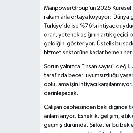
ManpowerGroup’un 2025 Küresel Y
rakamlarla ortaya koyuyor: Dünya g
Türkiye’de ise %76’sı ihtiyaç duyduğ
oran, yetenek açığının artık geçici b
geldiğini gösteriyor. Üstelik bu sad
hizmet sektörüne kadar hemen her 
Sorun yalnızca “insan sayısı” deği
tarafında beceri uyumsuzluğu yaşan
dolu, ama işin ihtiyacı karşılanmıy
derinleşecek.
Çalışan cephesinden bakıldığında ta
anlam arıyor. Esneklik, gelişim, eti
geçmiş durumda. Şirketler bu bekl