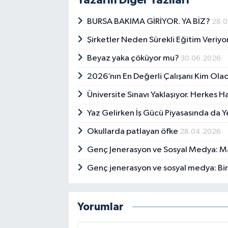
BURSA BAKIMA GİRİYOR. YA BİZ?
28.0
Şirketler Neden Sürekli Eğitim Veri
Beyaz yaka çöküyor mu?
30.06.2026
2026’nın En Değerli Çalışanı Kim Ola
Üniversite Sınavı Yaklaşıyor. Herkes H
Yaz Gelirken İş Gücü Piyasasında da 
Okullarda patlayan öfke
28.04.2026
Genç Jenerasyon ve Sosyal Medya: 
Genç jenerasyon ve sosyal medya: Bir a
Yorumlar