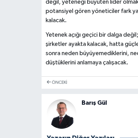
değil, yeteneği büyüten lider olmak
potansiyel gören yöneticiler fark ya
kalacak.
Yetenek açığı geçici bir dalga değil; 
şirketler ayakta kalacak, hatta güç
sonra neden büyüyemediklerini, ned
düştüklerini anlamaya çalışacak.
ÖNCEKI
Barış Gül
Yazarın Diğer Yazıları