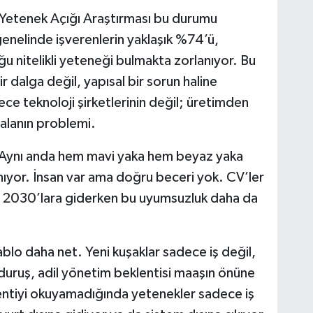
etenek Açığı Araştırması bu durumu
enelinde işverenlerin yaklaşık %74’ü,
u nitelikli yeteneği bulmakta zorlanıyor. Bu
ir dalga değil, yapısal bir sorun haline
ece teknoloji şirketlerinin değil; üretimden
alanın problemi.
l. Aynı anda hem mavi yaka hem beyaz yaka
ıyor. İnsan var ama doğru beceri yok. CV’ler
or. 2030’lara giderken bu uyumsuzluk daha da
blo daha net. Yeni kuşaklar sadece iş değil,
k duruş, adil yönetim beklentisi maaşın önüne
entiyi okuyamadığında yetenekler sadece iş