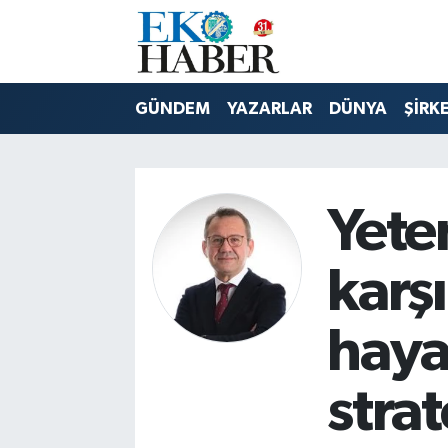
Hava Durumu
GÜNDEM
YAZARLAR
DÜNYA
ŞİRK
Trafik Durumu
Süper Lig Puan Durumu ve Fikstür
Yete
Tüm Manşetler
karşı
Son Dakika Haberleri
haya
Haber Arşivi
strat