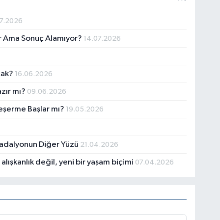
7.2026
yor Ama Sonuç Alamıyor?
14.07.2026
cak?
16.06.2026
azır mı?
09.06.2026
Yeşerme Başlar mı?
19.05.2026
Madalyonun Diğer Yüzü
21.04.2026
lışkanlık değil, yeni bir yaşam biçimi
07.04.2026