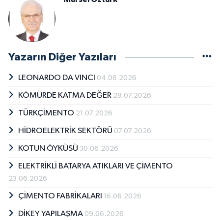
Yazarın Diğer Yazıları
LEONARDO DA VINCI
04.08.2026
KÖMÜRDE KATMA DEĞER
28.07.2026
TÜRKÇİMENTO
21.07.2026
HİDROELEKTRİK SEKTÖRÜ
07.07.2026
KOTUN ÖYKÜSÜ
30.06.2026
ELEKTRİKLİ BATARYA ATIKLARI VE ÇİMENTO
23.06.2026
ÇİMENTO FABRİKALARI
16.06.2026
DİKEY YAPILAŞMA
09.06.2026