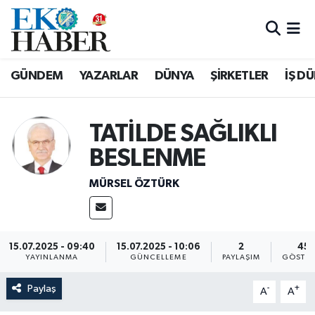
Hava Durumu
GÜNDEM
YAZARLAR
DÜNYA
ŞİRKETLER
İŞ D
Trafik Durumu
Süper Lig Puan Durumu ve Fikstür
TATİLDE SAĞLIKLI
BESLENME
Tüm Manşetler
MÜRSEL ÖZTÜRK
Son Dakika Haberleri
Haber Arşivi
15.07.2025 - 09:40
15.07.2025 - 10:06
2
45
YAYINLANMA
GÜNCELLEME
PAYLAŞIM
GÖSTER
Paylaş
-
+
A
A