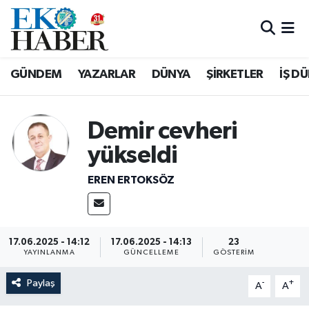
Hava Durumu
GÜNDEM
YAZARLAR
DÜNYA
ŞİRKETLER
İŞ D
Trafik Durumu
Süper Lig Puan Durumu ve Fikstür
Demir cevheri
yükseldi
Tüm Manşetler
EREN ERTOKSÖZ
Son Dakika Haberleri
Haber Arşivi
17.06.2025 - 14:12
17.06.2025 - 14:13
23
YAYINLANMA
GÜNCELLEME
GÖSTERIM
Paylaş
-
+
A
A