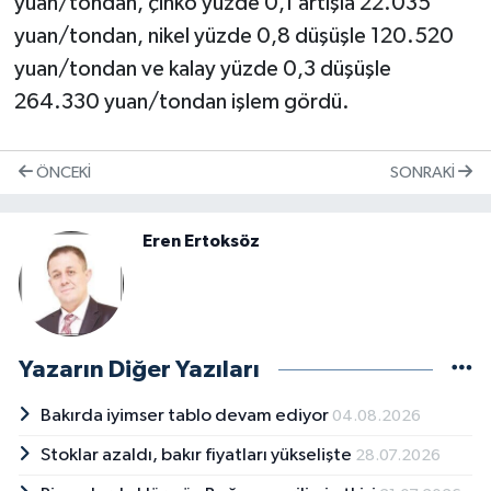
yuan/tondan, çinko yüzde 0,1 artışla 22.035
yuan/tondan, nikel yüzde 0,8 düşüşle 120.520
yuan/tondan ve kalay yüzde 0,3 düşüşle
264.330 yuan/tondan işlem gördü.
ÖNCEKI
SONRAKI
Eren Ertoksöz
Yazarın Diğer Yazıları
Bakırda iyimser tablo devam ediyor
04.08.2026
Stoklar azaldı, bakır fiyatları yükselişte
28.07.2026