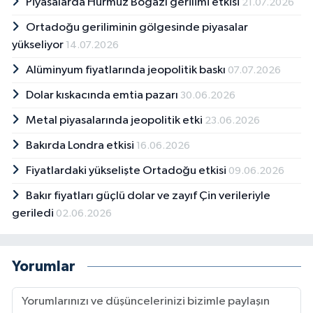
Piyasalarda Hürmüz Boğazı gerilimi etkisi
21.07.2026
Ortadoğu geriliminin gölgesinde piyasalar
yükseliyor
14.07.2026
Alüminyum fiyatlarında jeopolitik baskı
07.07.2026
Dolar kıskacında emtia pazarı
30.06.2026
Metal piyasalarında jeopolitik etki
23.06.2026
Bakırda Londra etkisi
16.06.2026
Fiyatlardaki yükselişte Ortadoğu etkisi
09.06.2026
Bakır fiyatları güçlü dolar ve zayıf Çin verileriyle
geriledi
02.06.2026
Yorumlar