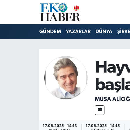
Hava Durumu
GÜNDEM
YAZARLAR
DÜNYA
ŞİRK
Trafik Durumu
Süper Lig Puan Durumu ve Fikstür
Hayv
Tüm Manşetler
başl
Son Dakika Haberleri
Haber Arşivi
MUSA ALIOĞ
17.06.2025 - 14:13
17.06.2025 - 14:15