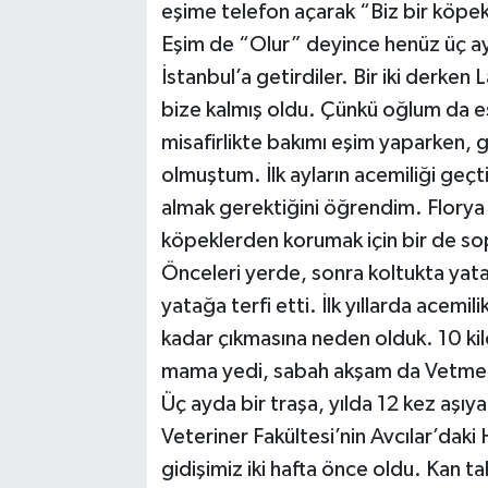
eşime telefon açarak “Biz bir köpek 
Eşim de “Olur” deyince henüz üç ayl
İstanbul’a getirdiler. Bir iki derken 
bize kalmış oldu. Çünkü oğlum da eşi
misafirlikte bakımı eşim yaparken, 
olmuştum. İlk ayların acemiliği geçt
almak gerektiğini öğrendim. Florya 
köpeklerden korumak için bir de so
Önceleri yerde, sonra koltukta yata
yatağa terfi etti. İlk yıllarda acemi
kadar çıkmasına neden olduk. 10 kilo
mama yedi, sabah akşam da Vetmedin 
Üç ayda bir traşa, yılda 12 kez aş
Veteriner Fakültesi’nin Avcılar’daki
gidişimiz iki hafta önce oldu. Kan t