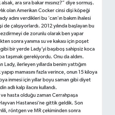
alsak, ara sıra bakar mısınız?” diye sormuş.
ık olan Amerikan Cocker cinsi dişi köpeği
Lady adını verdikleri bu ‘can’ın bakım ihalesi
 de çalışıyorlardı. 2012 yılında başlayan bu
gezdirmeyi de zorunlu olarak ben yapar
ikten sonra yanıma su ve kakası için poşet
gibi bir yerde Lady’yi başıboş sahipsiz koca
pa taşımak gerekiyordu. Onu da aldım.
n Lady, ilerleyen yıllarda benim yattığım
lik yapıp mamasını fazla verince, onun 15 kiloya
ya inmesi için yıllar boyu saman gibi diyet
adlı kalp ilacını kullandı.
ıya ve hasta olduğu zaman Cerrahpaşa
 Hayvan Hastanesi’ne gittik geldik. Son
ahlili, röntgen ve MR çekiminden sonra