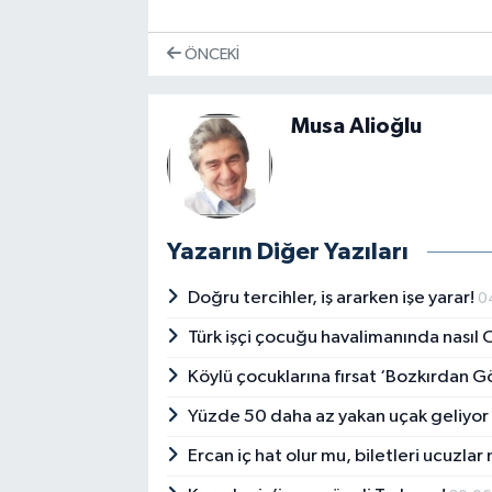
ÖNCEKI
Musa Alioğlu
Yazarın Diğer Yazıları
Doğru tercihler, iş ararken işe yarar!
0
Türk işçi çocuğu havalimanında nası
Köylü çocuklarına fırsat ‘Bozkırdan 
Yüzde 50 daha az yakan uçak geliyo
Ercan iç hat olur mu, biletleri ucuzlar