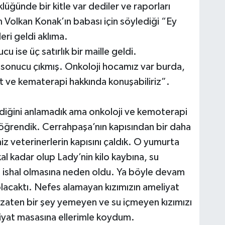
üğünde bir kitle var dediler ve raporları
m Volkan Konak’ın babası için söylediği “Ey
eri geldi aklıma.
cu ise üç satırlık bir maille geldi.
sonucu çıkmış. Onkoloji hocamız var burda,
at ve kematerapi hakkında konuşabiliriz”.
eldiğini anlamadık ama onkoloji ve kemoterapi
 öğrendik. Cerrahpaşa’nın kapısından bir daha
z veterinerlerin kapısını çaldık. O yumurta
l kadar olup Lady’nin kilo kaybına, su
shal olmasına neden oldu. Ya böyle devam
lacaktı. Nefes alamayan kızımızın ameliyat
 zaten bir şey yemeyen ve su içmeyen kızımızı
liyat masasına ellerimle koydum.