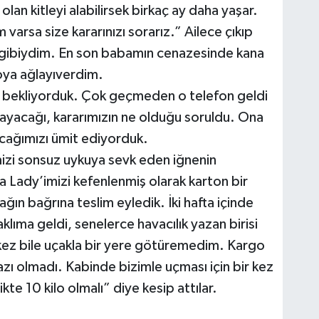
olan kitleyi alabilirsek birkaç ay daha yaşar.
arsa size kararınızı sorarız.” Ailece çıkıp
r gibiydim. En son babamın cenazesinde kana
ya ağlayıverdim.
ri bekliyorduk. Çok geçmeden o telefon geldi
mayacağı, kararımızın ne olduğu soruldu. Ona
cağımızı ümit ediyorduk.
mizi sonsuz uykuya sevk eden iğnenin
ra Lady’imizi kefenlenmiş olarak karton bir
ağın bağrına teslim eyledik. İki hafta içinde
klıma geldi, senelerce havacılık yazan birisi
r kez bile uçakla bir yere götüremedim. Kargo
ı olmadı. Kabinde bizimle uçması için bir kez
te 10 kilo olmalı” diye kesip attılar.