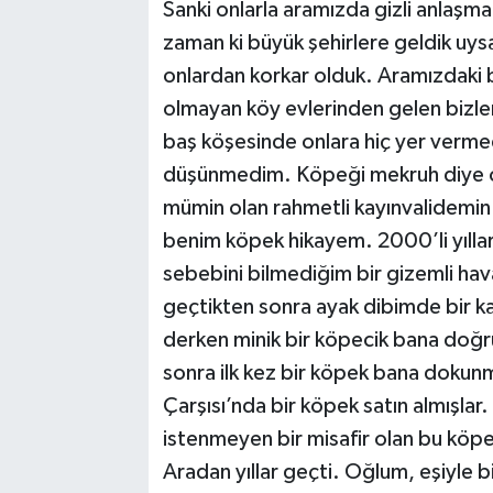
Sanki onlarla aramızda gizli anlaşma
zaman ki büyük şehirlere geldik uys
onlardan korkar olduk. Aramızdaki b
olmayan köy evlerinden gelen bizler
baş köşesinde onlara hiç yer verme
düşünmedim. Köpeği mekruh diye öğr
mümin olan rahmetli kayınvalidemin 
benim köpek hikayem. 2000’li yılla
sebebini bilmediğim bir gizemli hava
geçtikten sonra ayak dibimde bir ka
derken minik bir köpecik bana doğru 
sonra ilk kez bir köpek bana doku
Çarşısı’nda bir köpek satın almışlar
istenmeyen bir misafir olan bu köpeği
Aradan yıllar geçti. Oğlum, eşiyle 