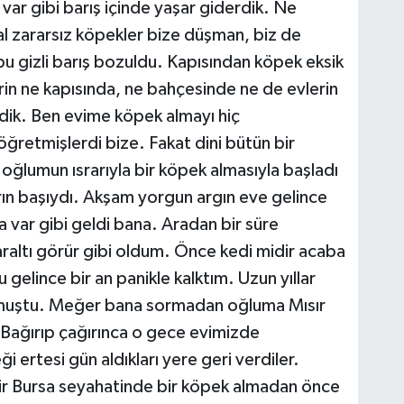
 var gibi barış içinde yaşar giderdik. Ne
al zararsız köpekler bize düşman, biz de
u gizli barış bozuldu. Kapısından köpek eksik
in ne kapısında, ne bahçesinde ne de evlerin
dik. Ben evime köpek almayı hiç
etmişlerdi bize. Fakat dini bütün bir
oğlumun ısrarıyla bir köpek almasıyla başladı
rın başıydı. Akşam yorgun argın eve gelince
 var gibi geldi bana. Aradan bir süre
raltı görür gibi oldum. Önce kedi midir acaba
gelince bir an panikle kalktım. Uzun yıllar
nmuştu. Meğer bana sormadan oğluma Mısır
. Bağırıp çağırınca o gece evimizde
 ertesi gün aldıkları yere geri verdiler.
bir Bursa seyahatinde bir köpek almadan önce