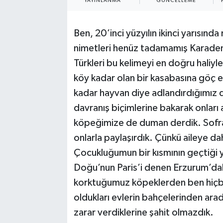
YAYINLANMA
GÜNCELLEME
Ben, 20’inci yüzyılın ikinci yarısın
nimetleri henüz tadamamış Karade
Türkleri bu kelimeyi en doğru haliy
köy kadar olan bir kasabasına göç 
kadar hayvan diye adlandırdığımız do
davranış biçimlerine bakarak onları 
köpeğimize de duman derdik. Sofram
onlarla paylaşırdık. Çünkü aileye dah
Çocukluğumun bir kısmının geçtiği 
Doğu’nun Paris’i denen Erzurum’daki
korktuğumuz köpeklerden ben hiçb
oldukları evlerin bahçelerinden arad
zarar verdiklerine şahit olmazdık.