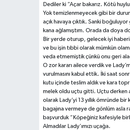
Dediler ki “Açar bakarız. Kötü huylu 
Yok temizlenmeyecek gibi bir durum v
açık havaya çıktık. Sanki boğuluyo
kana ağlamıştım. Orada da doya do
Bir yerde oturup, gelecek iyi habe
ve bu işin tıbbi olarak mümkün ola
veda etmemiştik çünkü onu geri ala
O zor kararı ailece verdik ve Lady’
vurulmasını kabul ettik. İki saat son
kutu içinde teslim aldık ve kara topr
melek oldu uçtu gitti. Uçtu derken a
olarak Lady’yi 13 yıllık ömründe bi
bagajına vermeye de gönlüm asla raz
başvurduk “Köpeğiniz kafesiyle birlik
Almadılar Lady’ımızı uçağa.