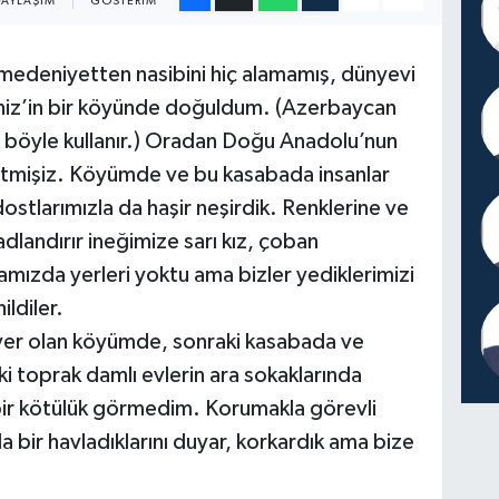
PAYLAŞIM
GÖSTERIM
da medeniyetten nasibini hiç alamamış, dünyevi
niz’in bir köyünde doğuldum. (Azerbaycan
le böyle kullanır.) Oradan Doğu Anadolu’nun
etmişiz. Köyümde ve bu kasabada insanlar
stlarımızla da haşir neşirdik. Renklerine ve
adlandırır ineğimize sarı kız, çoban
ızda yerleri yoktu ama bizler yediklerimizi
ildiler.
yer olan köyümde, sonraki kasabada ve
 toprak damlı evlerin ara sokaklarında
ir kötülük görmedim. Korumakla görevli
a bir havladıklarını duyar, korkardık ama bize