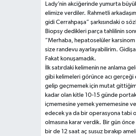
Lady’nin akciğerinde yumurta büyükl
elimize verdiler. Rahmetli arkadaşı
gidi Cerrahpaşa” şarkısındaki o sözl
Biopsy dedikleri parça tahlilinin sonu
“Merhaba, hepatoselüler karsinom 
size randevu ayarlayabilirim. Gidiş
Fakat konuşamadık.
İlk satırdaki kelimenin ne anlama g
gibi kelimeleri görünce acı gerçeği
gelip geçmemek için mutat gittiğimi
kadar olan kitle 10-15 günde portaka
içmemesine yemek yememesine ve i
edecek ya da bir operasyona tabi o
olmasına karar verdik. Bir gün önce
bir de 12 saat aç susuz bırakıp ame