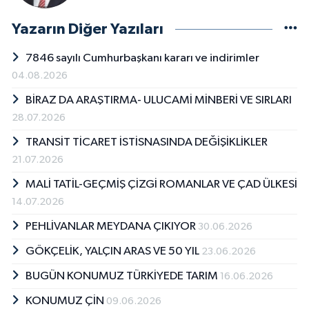
Yazarın Diğer Yazıları
7846 sayılı Cumhurbaşkanı kararı ve indirimler
04.08.2026
BİRAZ DA ARAŞTIRMA- ULUCAMİ MİNBERİ VE SIRLARI
28.07.2026
TRANSİT TİCARET İSTİSNASINDA DEĞİŞİKLİKLER
21.07.2026
MALİ TATİL-GEÇMİŞ ÇİZGİ ROMANLAR VE ÇAD ÜLKESİ
14.07.2026
PEHLİVANLAR MEYDANA ÇIKIYOR
30.06.2026
GÖKÇELİK, YALÇIN ARAS VE 50 YIL
23.06.2026
BUGÜN KONUMUZ TÜRKİYEDE TARIM
16.06.2026
KONUMUZ ÇİN
09.06.2026