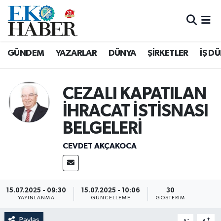
Hava Durumu
GÜNDEM
YAZARLAR
DÜNYA
ŞİRKETLER
İŞ D
Trafik Durumu
Süper Lig Puan Durumu ve Fikstür
CEZALI KAPATILAN
İHRACAT İSTİSNASI
Tüm Manşetler
BELGELERİ
Son Dakika Haberleri
CEVDET AKÇAKOCA
Haber Arşivi
15.07.2025 - 09:30
15.07.2025 - 10:06
30
YAYINLANMA
GÜNCELLEME
GÖSTERIM
Paylaş
-
+