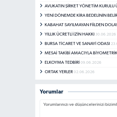
AVUKATIN ŞİRKET YÖNETİM KURULU 
YENİ DÖNEMDE KİRA BEDELİNİN BEL
KABAHAT SAYILMAYAN FİİLDEN DOLAY
YILLIK ÜCRETLİ İZİN HAKKI
30.06.2026
BURSA TİCARET VE SANAYİ ODASI
23.
MESAİ TAKİBİ AMACIYLA BİYOMETRİK
ELKOYMA TEDBİRİ
09.06.2026
ORTAK YERLER
02.06.2026
Yorumlar