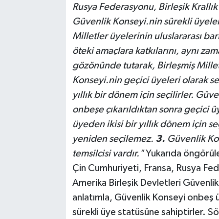
Rusya Federasyonu, Birleşik Krallık 
Güvenlik Konseyi.nin sürekli üyeler
Milletler üyelerinin uluslararası b
öteki amaçlara katkılarını, aynı za
gözönünde tutarak, Birleşmiş Millet
Konseyi.nin geçici üyeleri olarak s
yıllık bir dönem için seçilirler. Gü
onbeşe çıkarıldıktan sonra geçici üy
üyeden ikisi bir yıllık dönem için s
yeniden seçilemez.
3.
Güvenlik Kon
temsilcisi vardır."
Yukarıda öngörül
Çin Cumhuriyeti, Fransa, Rusya Feder
Amerika Birleşik Devletleri Güvenlik 
anlatımla,
Güvenlik Konseyi onbeş ü
sürekli üye statüsüne sahiptirler.
Sö