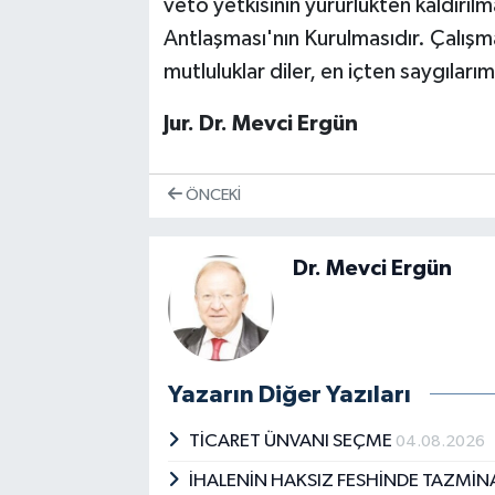
veto yetkisinin yürürlükten kaldırılm
Antlaşması'nın Kurulmasıdır. Çalışmal
mutluluklar diler, en içten saygılarım
Jur. Dr. Mevci Ergün
ÖNCEKI
Dr. Mevci Ergün
Yazarın Diğer Yazıları
TİCARET ÜNVANI SEÇME
04.08.2026
İHALENİN HAKSIZ FESHİNDE TAZMİN