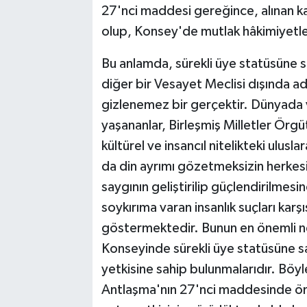
27'nci maddesi gereğince, alınan ka
olup, Konsey'de mutlak hâkimiyetle
Bu anlamda, sürekli üye statüsüne s
diğer bir
Vesayet Meclisi dışında ad
gizlenemez bir gerçektir. Dünyada v
yaşananlar, Birleşmiş Milletler Örgü
kültürel ve insancıl nitelikteki ulusl
da din ayrımı gözetmeksizin herkesi
saygının geliştirilip güçlendirilmesi
soykırıma varan insanlık suçları karş
göstermektedir. Bunun en önemli ned
Konseyinde sürekli üye statüsüne sah
yetkisine sahip bulunmalarıdır. Böyl
Antlaşma'nın 27'nci maddesinde öngö