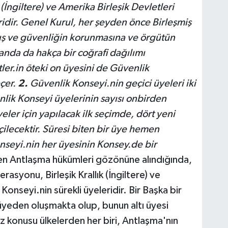
(İngiltere) ve Amerika Birleşik Devletleri
idir. Genel Kurul, her şeyden önce Birleşmiş
arış ve güvenliğin korunmasına ve örgütün
manda da hakça bir coğrafi dağılımı
ler.in öteki on üyesini de Güvenlik
eçer.
2.
Güvenlik Konseyi.nin geçici üyeleri iki
venlik Konseyi üyelerinin sayısı onbirden
eler için yapılacak ilk seçimde, dört yeni
eçilecektir. Süresi biten bir üye hemen
seyi.nin her üyesinin Konsey.de bir
en Antlaşma hükümleri gözönüne alındığında,
asyonu, Birleşik Krallık (İngiltere) ve
Konseyi.nin sürekli üyeleridir. Bir Başka bir
yeden oluşmakta olup, bunun altı üyesi
z konusu ülkelerden her biri, Antlaşma'nın