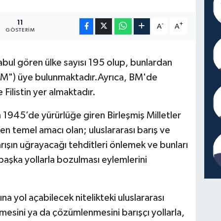
11
-
+
A
A
GÖSTERIM
abul gören ülke sayısı 195 olup, bunlardan
a BM") üye bulunmaktadır.Ayrıca, BM'de
Filistin yer almaktadır.
1945’de yürürlüğe giren Birleşmiş Milletler
en temel amacı olan; uluslararası barış ve
ışın uğrayacağı tehditleri önlemek ve bunları
 başka yollarla bozulması eylemlerini
a yol açabilecek nitelikteki uluslararası
mesini ya da çözümlenmesini barışçı yollarla,