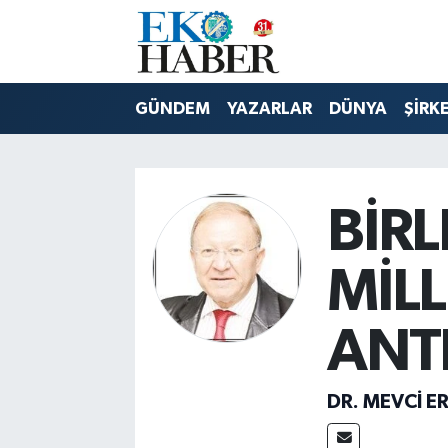
Hava Durumu
GÜNDEM
YAZARLAR
DÜNYA
ŞİRK
Trafik Durumu
Süper Lig Puan Durumu ve Fikstür
BİRL
Tüm Manşetler
MİL
Son Dakika Haberleri
ANT
Haber Arşivi
DR. MEVCI E