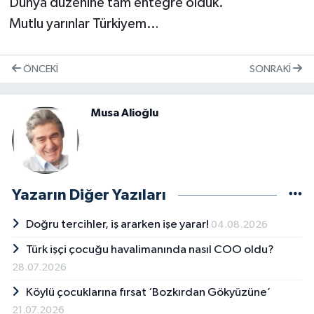
Dünya düzenine tam entegre olduk.
Mutlu yarınlar Türkiyem…
ÖNCEKI
SONRAKI
Musa Alioğlu
Yazarın Diğer Yazıları
Doğru tercihler, iş ararken işe yarar!
04.08.2026
Türk işçi çocuğu havalimanında nasıl COO oldu?
28.07.2026
Köylü çocuklarına fırsat ‘Bozkırdan Gökyüzüne’
21.07.2026