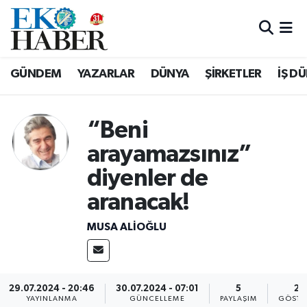
Hava Durumu
GÜNDEM
YAZARLAR
DÜNYA
ŞİRKETLER
İŞ D
Trafik Durumu
Süper Lig Puan Durumu ve Fikstür
“Beni
arayamazsınız”
Tüm Manşetler
diyenler de
Son Dakika Haberleri
aranacak!
Haber Arşivi
MUSA ALIOĞLU
29.07.2024 - 20:46
30.07.2024 - 07:01
5
27
YAYINLANMA
GÜNCELLEME
PAYLAŞIM
GÖSTE