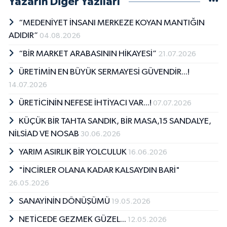
Yazarın Diğer Yazıları
“MEDENİYET İNSANI MERKEZE KOYAN MANTIĞIN
ADIDIR”
04.08.2026
“BİR MARKET ARABASININ HİKAYESİ”
21.07.2026
ÜRETİMİN EN BÜYÜK SERMAYESİ GÜVENDİR...!
14.07.2026
ÜRETİCİNİN NEFESE İHTİYACI VAR...!
07.07.2026
KÜÇÜK BİR TAHTA SANDIK, BİR MASA,15 SANDALYE,
NİLSİAD VE NOSAB
30.06.2026
YARIM ASIRLIK BİR YOLCULUK
16.06.2026
"İNCİRLER OLANA KADAR KALSAYDIN BARİ"
26.05.2026
SANAYİNİN DÖNÜŞÜMÜ
19.05.2026
NETİCEDE GEZMEK GÜZEL...
12.05.2026