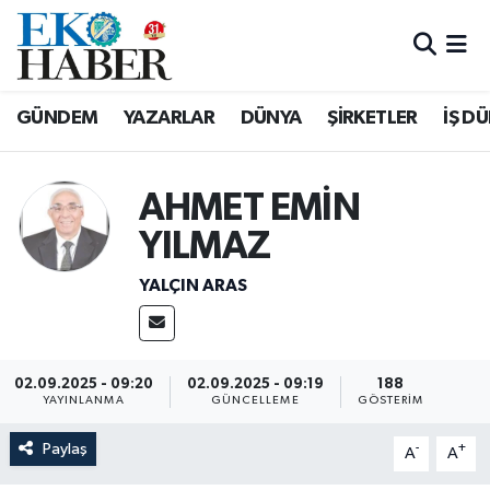
Hava Durumu
GÜNDEM
YAZARLAR
DÜNYA
ŞİRKETLER
İŞ D
Trafik Durumu
Süper Lig Puan Durumu ve Fikstür
AHMET EMİN
YILMAZ
Tüm Manşetler
YALÇIN ARAS
Son Dakika Haberleri
Haber Arşivi
02.09.2025 - 09:20
02.09.2025 - 09:19
188
YAYINLANMA
GÜNCELLEME
GÖSTERIM
Paylaş
-
+
A
A