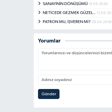
SANAYİNİN DÖNÜŞÜMÜ
19.05.2026
NETİCEDE GEZMEK GÜZEL...
12.05.20
PATRON MU, İŞVEREN Mİ?
28.04.2026
Yorumlar
Gönder