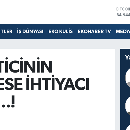
64.94
DOLA
47,74
EURO
55,25
ETLER
İŞ DÜNYASI
EKO KULİS
EKOHABER TV
MEDYA
STERLİ
64,481
GRAM 
6660.
Y
BİST1
İCİNİN
13.779
SE İHTİYACI
..!
S