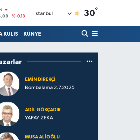
4,08
%-0.18
°
30
R
İstanbul
36
%0.18
10
%0.32
 KULİS
KÜNYE
N
1
%0.38
ALTIN
55
%0.03
azarlar
00
%-14
EMIN DIREKÇI
Bombalama 2.7.2025
ADIL GÖKÇADIR
YAPAY ZEKA
MUSA ALIOĞLU