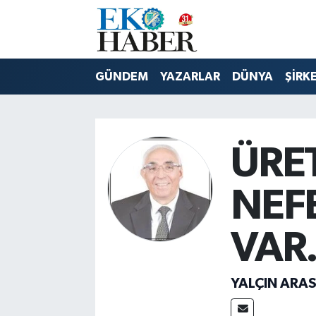
Hava Durumu
GÜNDEM
YAZARLAR
DÜNYA
ŞİRK
Trafik Durumu
Süper Lig Puan Durumu ve Fikstür
ÜRET
Tüm Manşetler
NEFE
Son Dakika Haberleri
VAR.
Haber Arşivi
YALÇIN ARA