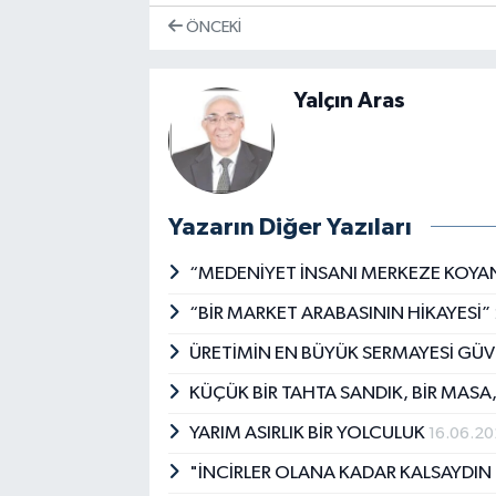
ÖNCEKI
Yalçın Aras
Yazarın Diğer Yazıları
“MEDENİYET İNSANI MERKEZE KOYA
“BİR MARKET ARABASININ HİKAYESİ”
ÜRETİMİN EN BÜYÜK SERMAYESİ GÜVE
KÜÇÜK BİR TAHTA SANDIK, BİR MASA
YARIM ASIRLIK BİR YOLCULUK
16.06.2
"İNCİRLER OLANA KADAR KALSAYDIN