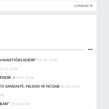
SONRAKI
N MANTIĞIN ADIDIR”
04.08.2026
21.07.2026
NDİR...!
14.07.2026
,15 SANDALYE, NİLSİAD VE NOSAB
30.06.2026
026
 BARİ"
26.05.2026