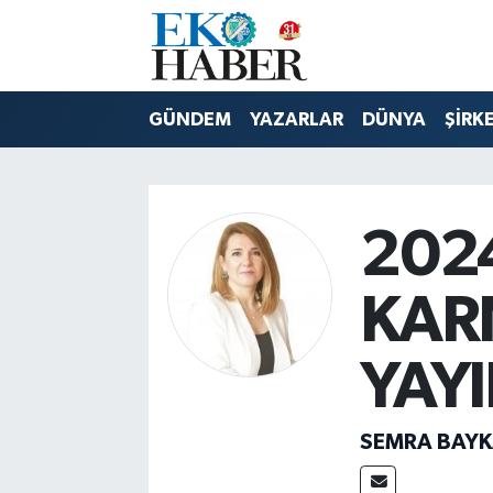
Hava Durumu
GÜNDEM
YAZARLAR
DÜNYA
ŞİRK
Trafik Durumu
Süper Lig Puan Durumu ve Fikstür
202
Tüm Manşetler
KAR
Son Dakika Haberleri
YAY
Haber Arşivi
SEMRA BAY