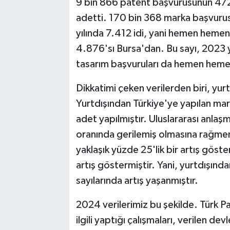
9 bin 866 patent başvurusunun 472'
adetti. 170 bin 368 marka başvuru
yılında 7.412 idi, yani hemen heme
4.876'sı Bursa'dan. Bu sayı, 2023 y
tasarım başvuruları da hemen hemen
Dikkatimi çeken verilerden biri, yur
Yurtdışından Türkiye'ye yapılan ma
adet yapılmıştır. Uluslararası anlaş
oranında gerilemiş olmasına rağmen,
yaklaşık yüzde 25'lik bir artış göste
artış göstermiştir. Yani, yurtdışınd
sayılarında artış yaşanmıştır.
2024 verilerimiz bu şekilde. Türk P
ilgili yaptığı çalışmaları, verilen de