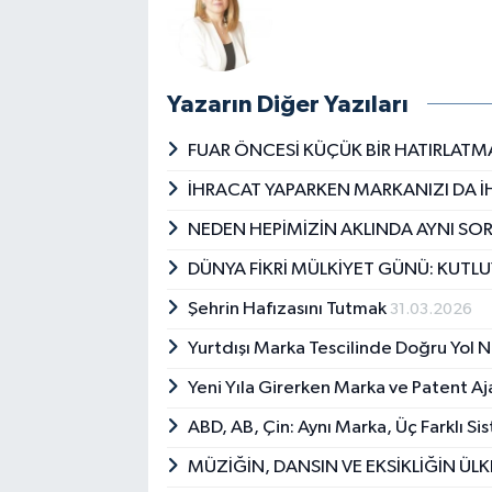
Yazarın Diğer Yazıları
FUAR ÖNCESİ KÜÇÜK BİR HATIRLAT
İHRACAT YAPARKEN MARKANIZI DA 
NEDEN HEPİMİZİN AKLINDA AYNI SO
DÜNYA FİKRİ MÜLKİYET GÜNÜ: KUT
Şehrin Hafızasını Tutmak
31.03.2026
Yurtdışı Marka Tescilinde Doğru Yol Na
Yeni Yıla Girerken Marka ve Patent A
ABD, AB, Çin: Aynı Marka, Üç Farklı S
MÜZİĞİN, DANSIN VE EKSİKLİĞİN ÜLK