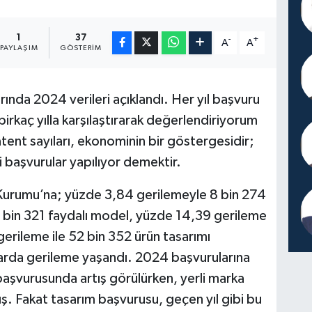
1
37
-
+
A
A
PAYLAŞIM
GÖSTERIM
ında 2024 verileri açıklandı. Her yıl başvuru
 birkaç yılla karşılaştırarak değerlendiriyorum
tent sayıları, ekonominin bir göstergesidir;
i başvurular yapılıyor demektir.
 Kurumu’na; yüzde 3,84 gerilemeyle 8 bin 274
 bin 321 faydalı model, yüzde 14,39 gerileme
erileme ile 52 bin 352 ürün tasarımı
arda gerileme yaşandı. 2024 başvurularına
aşvurusunda artış görülürken, yerli marka
. Fakat tasarım başvurusu, geçen yıl gibi bu