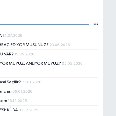
MA
14.07.2026
İHRAÇ EDİYOR MUSUNUZ?
23.06.2026
RU VAR?
19.05.2026
LUYOR MUYUZ, ANLIYOR MUYUZ?
05.05.2026
sıl Seçilir?
27.01.2026
jandası
06.01.2026
istem
16.12.2025
ESİ: KÜBA
02.12.2025