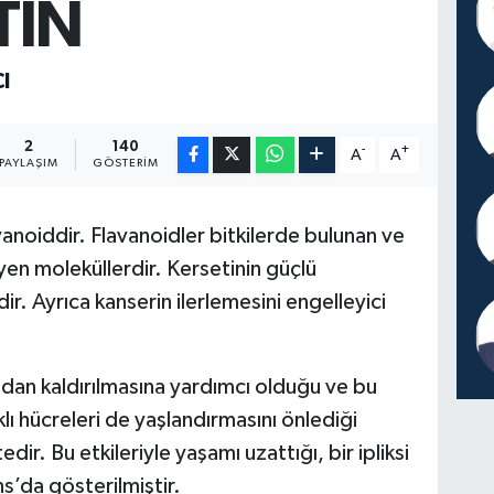
TİN
I
2
140
-
+
A
A
PAYLAŞIM
GÖSTERIM
avanoiddir. Flavanoidler bitkilerde bulunan ve
leyen moleküllerdir. Kersetinin güçlü
dir. Ayrıca kanserin ilerlemesini engelleyici
adan kaldırılmasına yardımcı olduğu ve bu
lı hücreleri de yaşlandırmasını önlediği
r. Bu etkileriyle yaşamı uzattığı, bir ipliksi
s’da gösterilmiştir.