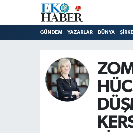
Hava Durumu
GÜNDEM
YAZARLAR
DÜNYA
ŞİRK
Trafik Durumu
Süper Lig Puan Durumu ve Fikstür
ZOM
Tüm Manşetler
HÜC
Son Dakika Haberleri
DÜŞ
Haber Arşivi
KERS