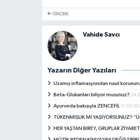
ÖNCEKI
Vahide Savcı
Yazarın Diğer Yazıları
Uzamış inflamasyondan nasıl korunu
Beta-Glukanları biliyor musunuz?
24.
Ayurveda bakışıyla ZENCEFİL
17.03.20
TÜKENMİŞLİK Mİ YAŞIYORSUNUZ? “ÜÇ
HER YAŞTAN BİREY, GRUPLAR ZİYARET
MÜZİK BEDEN KİMYASINI DEĞİŞTİRİR