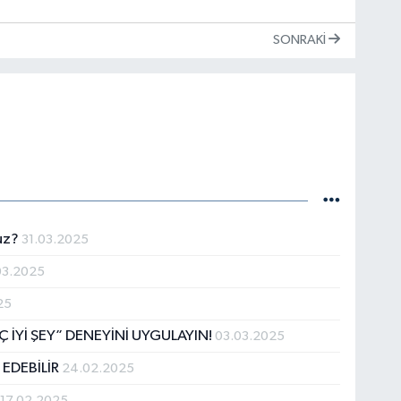
SONRAKI
ruz?
31.03.2025
03.2025
25
 İYİ ŞEY” DENEYİNİ UYGULAYIN!
03.03.2025
 EDEBİLİR
24.02.2025
!
17.02.2025