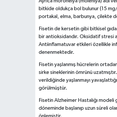
Ayrıca moroheiya (molehiya) adı ver
bitkide oldukça bol bulunur (15 mg
portakal, elma, barbunya, çilekte d
Fisetin de kersetin gibi bitkisel gıd
bir antioksidandır. Oksidatif stresi 
Antiinflamatuvar etkileri özellikle 
denenmektedir.
Fisetin yaşlanmış hücrelerin ortadan
sirke sineklerinin ömrünü uzatmıştır.
verildiğinde yaşlanmayı yavaşlattığı
görülmüştür.
Fisetin Alzheimer Hastalığı modeli g
döneminde başlanıp uzun süreli ola
önlemiştir.