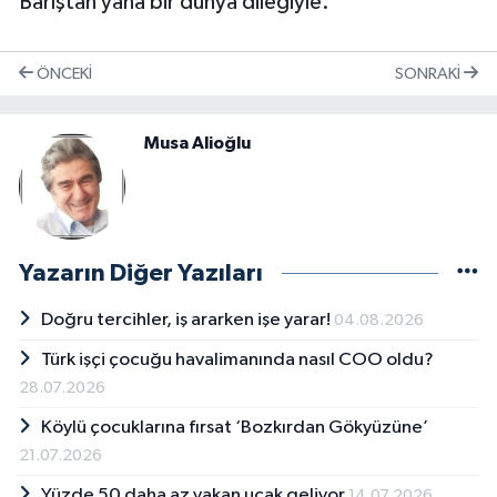
Barıştan yana bir dünya dileğiyle.
ÖNCEKI
SONRAKI
Musa Alioğlu
Yazarın Diğer Yazıları
Doğru tercihler, iş ararken işe yarar!
04.08.2026
Türk işçi çocuğu havalimanında nasıl COO oldu?
28.07.2026
Köylü çocuklarına fırsat ‘Bozkırdan Gökyüzüne’
21.07.2026
Yüzde 50 daha az yakan uçak geliyor
14.07.2026