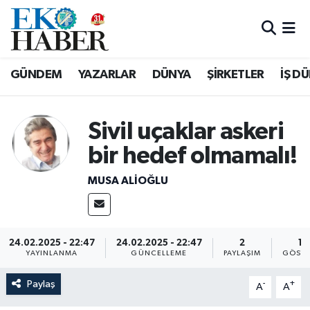
Hava Durumu
GÜNDEM
YAZARLAR
DÜNYA
ŞİRKETLER
İŞ D
Trafik Durumu
Süper Lig Puan Durumu ve Fikstür
Sivil uçaklar askeri
bir hedef olmamalı!
Tüm Manşetler
MUSA ALIOĞLU
Son Dakika Haberleri
Haber Arşivi
24.02.2025 - 22:47
24.02.2025 - 22:47
2
14
YAYINLANMA
GÜNCELLEME
PAYLAŞIM
GÖSTE
Paylaş
-
+
A
A