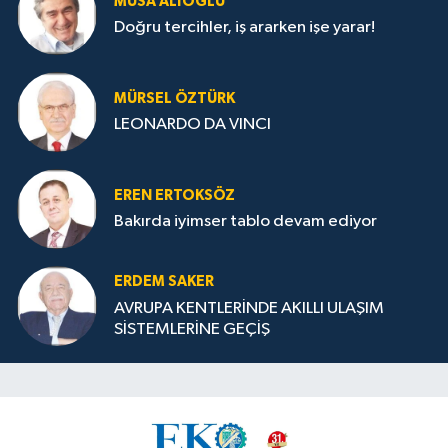
MUSA ALIOĞLU
Doğru tercihler, iş ararken işe yarar!
MÜRSEL ÖZTÜRK
LEONARDO DA VINCI
EREN ERTOKSÖZ
Bakırda iyimser tablo devam ediyor
ERDEM SAKER
AVRUPA KENTLERİNDE AKILLI ULAŞIM
SİSTEMLERİNE GEÇİŞ