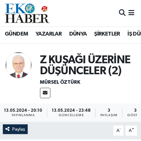
Hava Durumu
GÜNDEM
YAZARLAR
DÜNYA
ŞİRKETLER
İŞ D
Trafik Durumu
Süper Lig Puan Durumu ve Fikstür
Z KUŞAĞI ÜZERİNE
DÜŞÜNCELER (2)
Tüm Manşetler
MÜRSEL ÖZTÜRK
Son Dakika Haberleri
Haber Arşivi
13.05.2024 - 20:10
13.05.2024 - 23:48
3
34
YAYINLANMA
GÜNCELLEME
PAYLAŞIM
GÖSTE
Paylaş
-
+
A
A