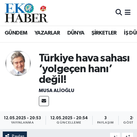
Hava Durumu
GÜNDEM
YAZARLAR
DÜNYA
ŞİRKETLER
İŞ D
Trafik Durumu
Süper Lig Puan Durumu ve Fikstür
Türkiye hava sahası
‘yolgeçen hanı’
Tüm Manşetler
değil!
Son Dakika Haberleri
MUSA ALIOĞLU
Haber Arşivi
12.05.2025 - 20:53
12.05.2025 - 20:54
3
20
YAYINLANMA
GÜNCELLEME
PAYLAŞIM
GÖSTE
Paylaş
-
+