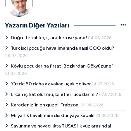
Yazarın Diğer Yazıları
Doğru tercihler, iş ararken işe yarar!
04.08.2026
Türk işçi çocuğu havalimanında nasıl COO oldu?
28.07.2026
Köylü çocuklarına fırsat ‘Bozkırdan Gökyüzüne’
21.07.2026
Yüzde 50 daha az yakan uçak geliyor
14.07.2026
Ercan iç hat olur mu, biletleri ucuzlar mı?
07.07.2026
Karadeniz’in en güzeli Trabzon!
30.06.2026
Milyarlık havalimanı dış dünyaya kapalı!
23.06.2026
Savunma ve havacılıkta TUSAŞ ilk yüz arasında!