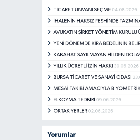
TİCARET ÜNVANI SEÇME
04.08.2026
İHALENİN HAKSIZ FESHİNDE TAZMİN
AVUKATIN ŞİRKET YÖNETİM KURULU 
YENİ DÖNEMDE KİRA BEDELİNİN BEL
KABAHAT SAYILMAYAN FİİLDEN DOLAY
YILLIK ÜCRETLİ İZİN HAKKI
30.06.2026
BURSA TİCARET VE SANAYİ ODASI
23.
MESAİ TAKİBİ AMACIYLA BİYOMETRİK
ELKOYMA TEDBİRİ
09.06.2026
ORTAK YERLER
02.06.2026
Yorumlar