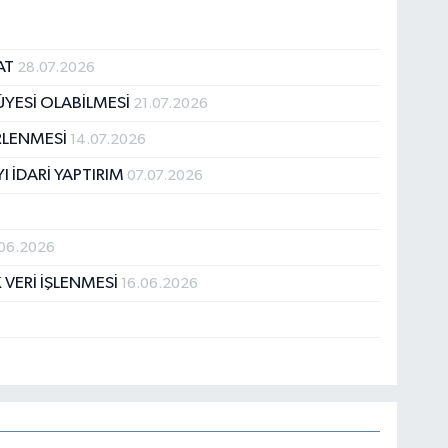
AT
28.07.2026
ÜYESİ OLABİLMESİ
21.07.2026
İRLENMESİ
14.07.2026
I İDARİ YAPTIRIM
07.07.2026
06.2026
 VERİ İŞLENMESİ
16.06.2026