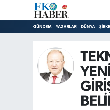
Hava Durumu
GÜNDEM
YAZARLAR
DÜNYA
ŞİRK
Trafik Durumu
Süper Lig Puan Durumu ve Fikstür
TEK
Tüm Manşetler
YENİ
Son Dakika Haberleri
GİRİ
Haber Arşivi
BELİ