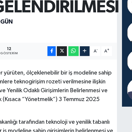
GELENDİRİLMESİ
RGÜN
12
-
+
A
A
GÖSTERIM
er yürüten, ölçeklenebilir bir iş modeline sahip
imlere teknogirişim rozeti verilmesine ilişkin
 ve Yenilik Odaklı Girişimlerin Belirlenmesi ve
ik (Kısaca “Yönetmelik”) 3 Temmuz 2025
anlığı tarafından teknoloji ve yenilik tabanlı
ir iş modeline sahip girişimlerin belirlenmesi ve