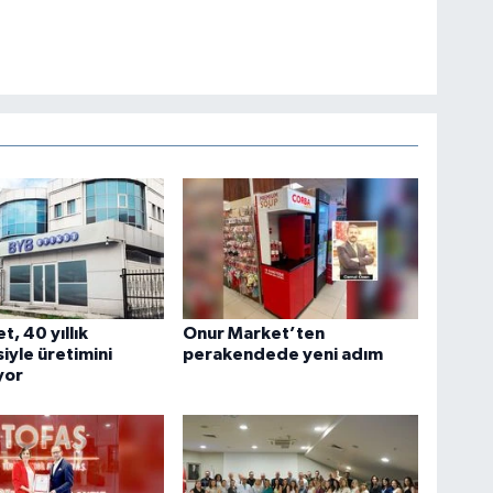
t, 40 yıllık
Onur Market’ten
iyle üretimini
perakendede yeni adım
yor