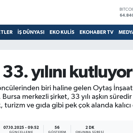
DOLA
47,74
EURO
55,25
ETLER
İŞ DÜNYASI
EKO KULİS
EKOHABER TV
MEDYA
STERL
64,48
GRAM 
6660.
BİST1
13.77
33. yılını kutluyor
BITCO
64.84
ncülerinden biri haline gelen Oytaş İnşaat
Bursa merkezli şirket, 33 yılı aşkın süredi
ık, turizm ve gıda gibi pek çok alanda kalıc
07.10.2025 - 09:52
56
2 DK
GÜNCELLEME
GÖSTERIM
OKUNMA SÜRESI