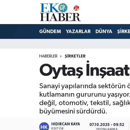
Hava Durumu
GÜNDEM
YAZARLAR
DÜNYA
ŞİRK
Trafik Durumu
Süper Lig Puan Durumu ve Fikstür
HABERLER
ŞIRKETLER
Oytaş İnşaat 
Tüm Manşetler
Son Dakika Haberleri
Sanayi yapılarında sektörün ö
kutlamanın gururunu yaşıyor. 
Haber Arşivi
değil, otomotiv, tekstil, sağl
büyümesini sürdürdü.
HIDIRCAN KAYA
07.10.2025 - 09:52
EDITÖR
YAYINLANMA