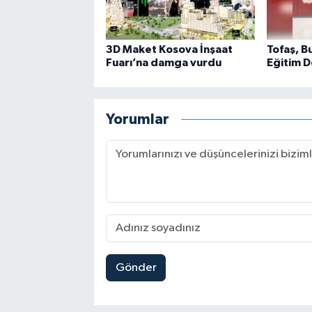
3D Maket Kosova İnşaat
Tofaş, B
Fuarı’na damga vurdu
Eğitim D
Yorumlar
Gönder