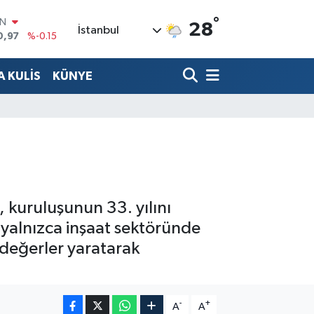
°
R
28
İstanbul
36
%0.18
10
%0.32
 KULİS
KÜNYE
İN
11
%0.38
ALTIN
55
%0
00
9
%-14
IN
0,97
%-0.15
, kuruluşunun 33. yılını
r yalnızca inşaat sektöründe
ı değerler yaratarak
-
+
A
A