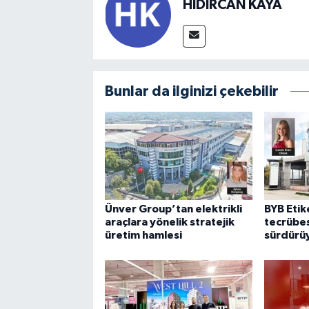
HIDIRCAN KAYA
Bunlar da ilginizi çekebilir
Ünver Group’tan elektrikli
BYB Etike
araçlara yönelik stratejik
tecrübes
üretim hamlesi
sürdürü