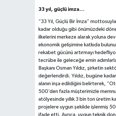
33 yıl, güçlü imza…
“33 Yıl, Güçlü Bir İmza” mottosuyla
kadar olduğu gibi önümüzdeki dönem
ilkelerini merkeze alarak yoluna de
ekonomik gelişimine katkıda bulunu
rekabet gücünü artırmayı hedefliyo
tecrübe ile geleceğe emin adımlarla 
Başkanı Osman Yıldız, şirketin sekt
değerlendirdi. Yıldız, bugüne kada
alanın inşa edildiğini belirterek, 
500’den fazla müşterimizle memnuni
atölyesinde yıllık 3 bin ton üretim 
projelere uygun şekilde işlenmiş 50 b
ifade etti. Ayrıca, uygun teknik do