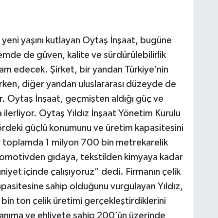
 yeni yaşını kutlayan Oytaş İnşaat, bugüne
de de güven, kalite ve sürdürülebilirlik
vam edecek. Şirket, bir yandan Türkiye’nin
rken, diğer yandan uluslararası düzeyde de
r. Oytaş İnşaat, geçmişten aldığı güç ve
ilerliyor. Oytaş Yıldız İnşaat Yönetim Kurulu
ördeki güçlü konumunu ve üretim kapasitesini
r toplamda 1 milyon 700 bin metrekarelik
“Otomotivden gıdaya, tekstilden kimyaya kadar
yet içinde çalışıyoruz” dedi. Firmanın çelik
kapasitesine sahip olduğunu vurgulayan Yıldız,
in ton çelik üretimi gerçekleştirdiklerini
nanıma ve ehliyete sahip 200’ün üzerinde