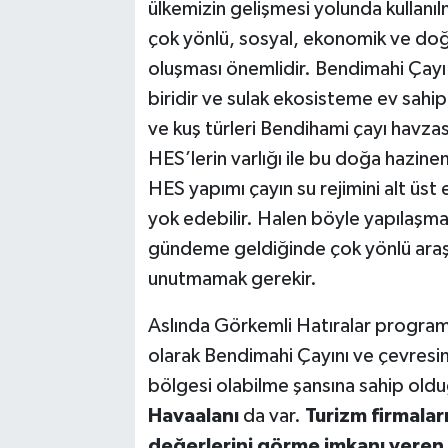
ülkemizin gelişmesi yolunda kullanıl
çok yönlü, sosyal, ekonomik ve doğ
oluşması önemlidir. Bendimahi Çayı
biridir ve sulak ekosisteme ev sahipli
ve kuş türleri Bendihami çayı havzas
HES’lerin varlığı ile bu doğa hazi
HES yapımı çayın su rejimini alt üst 
yok edebilir. Halen böyle yapılaşm
gündeme geldiğinde çok yönlü araşt
unutmamak gerekir.
Aslında Görkemli Hatıralar programı
olarak Bendimahi Çayını ve çevresini 
bölgesi olabilme şansına sahip ol
Havaalanı
da var.
Turizm firmalar
değerlerini görme imkanı veren 