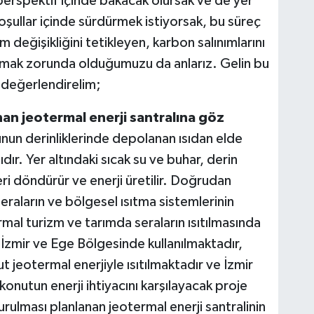
perspektif içinde bakacak olursak ve de yer
oşullar içinde sürdürmek istiyorsak, bu süreç
 değişikliğini tetikleyen, karbon salınımlarını
amak zorunda olduğumuzu da anlarız. Gelin bu
 değerlendirelim;
an jeotermal enerji santralına göz
nun derinliklerinde depolanan ısıdan elde
ıdır. Yer altındaki sıcak su ve buhar, derin
eri döndürür ve enerji üretilir. Doğrudan
eraların ve bölgesel ısıtma sistemlerinin
ermal turizm ve tarımda seraların ısıtılmasında
n İzmir ve Ege Bölgesinde kullanılmaktadır,
 jeotermal enerjiyle ısıtılmaktadır ve İzmir
konutun enerji ihtiyacını karşılayacak proje
urulması planlanan jeotermal enerji santralinin