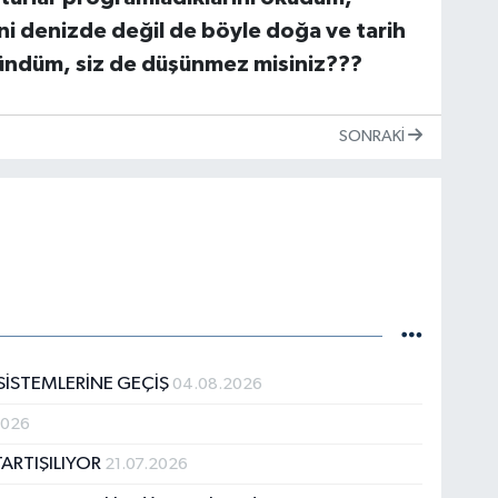
ni
denizde değil de böyle doğa ve tarih
ndüm, siz de düşünmez misiniz???
SONRAKI
 SİSTEMLERİNE GEÇİŞ
04.08.2026
2026
TARTIŞILIYOR
21.07.2026