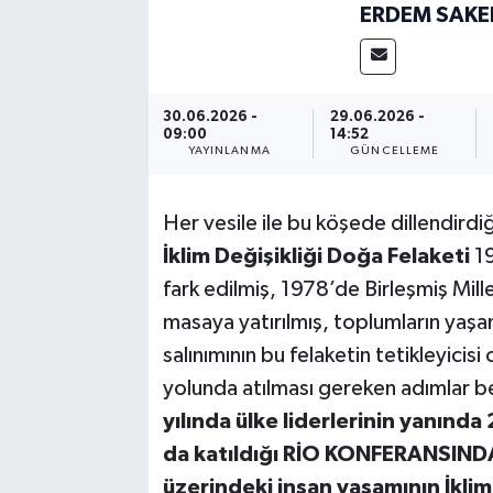
ERDEM SAKE
30.06.2026 -
29.06.2026 -
09:00
14:52
YAYINLANMA
GÜNCELLEME
Her vesile ile bu köşede dillendird
İklim Değişikliği Doğa Felaketi
19
fark edilmiş, 1978’de Birleşmiş Millet
masaya yatırılmış, toplumların yaşa
salınımının bu felaketin tetikleyicisi
yolunda atılması gereken adımlar be
yılında ülke liderlerinin yanınd
da katıldığı RİO KONFERANSIND
üzerindeki insan yaşamının İkli