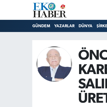
Hava Durumu
GÜNDEM
YAZARLAR
DÜNYA
ŞİRK
Trafik Durumu
Süper Lig Puan Durumu ve Fikstür
ÖNC
Tüm Manşetler
KAR
Son Dakika Haberleri
SALI
Haber Arşivi
ÜRE