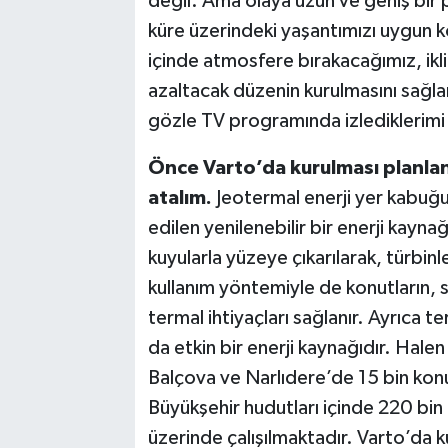
değil. Ama olaya uzun ve geniş bir 
küre üzerindeki yaşantımızı uygun k
içinde atmosfere bırakacağımız, iklim
azaltacak düzenin kurulmasını sağl
gözle TV programında izlediklerimi
Önce Varto’da kurulması planlan
atalım.
Jeotermal enerji yer kabuğu
edilen yenilenebilir bir enerji kaynağ
kuyularla yüzeye çıkarılarak, türbinl
kullanım yöntemiyle de konutların, s
termal ihtiyaçları sağlanır. Ayrıca t
da etkin bir enerji kaynağıdır. Hale
Balçova ve Narlıdere’de 15 bin konut
Büyükşehir hudutları içinde 220 bin 
üzerinde çalışılmaktadır. Varto’da k