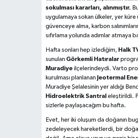
sokulması kararları, alınmıştır.
Bu
uygulamaya sokan ülkeler, yer küre 
güvenceye alma, karbon salınımların
sıfırlama yolunda adımlar atmaya b
Hafta sonları hep izlediğim,
Halk T
sunulan
Görkemli Hatıralar
progra
Muradiye
ilçelerindeydi. Varto pr
kurulması planlanan
Jeotermal Ener
Muradiye Şelalesinin yer aldığı Ben
Hidroelektrik Santral
eleştirildi
sizlerle paylaşacağım bu hafta.
Evet, her iki oluşum da doğanın bugü
zedeleyecek hareketlerdi, bir do