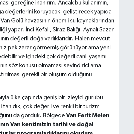
ması gereğine inanırım. Ancak bu kullanımın,
a değerlerini koruyacak, geliştirecek yapıda
 Van Gölü havzasının önemli su kaynaklarından
ği yapar. İnci Kefali, Siraz Balığı, Aynalı Sazan
ının değerli doğa varlıklarıdır. Halen mevcut
nemiz pek zarar görmemiş görünüyor ama yeni
edebilir ve içindeki çok değerli canlı yaşamı
anın söz konusu olmaması sevindirici ama
ırılması gerekli bir oluşum olduğunu
yla ülke çapında geniş bir izleyici gurubu
tanıdık, çok değerli ve renkli bir turizm
duğunu da gördük. Bölgede
Van Ferit Melen
ının Van
kentimizin tarihi ve doğal
turlar
programladıklarını okudum,