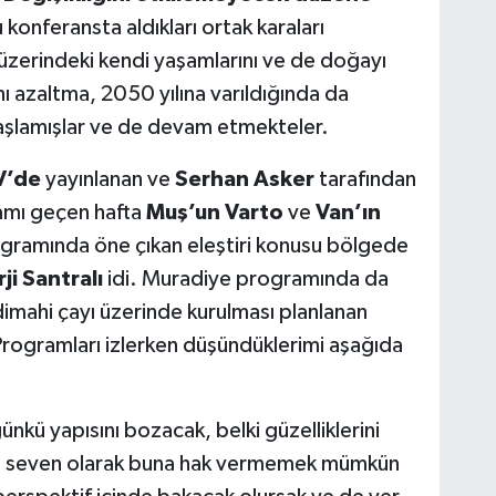
 konferansta aldıkları ortak karaları
üzerindeki kendi yaşamlarını ve de doğayı
ı azaltma, 2050 yılına varıldığında da
aşlamışlar ve de devam etmekteler.
V’de
yayınlanan ve
Serhan Asker
tarafından
mı geçen hafta
Muş’un Varto
ve
Van’ın
ogramında öne çıkan eleştiri konusu bölgede
ji Santralı
idi. Muradiye programında da
dimahi çayı üzerinde kurulması planlanan
. Programları izlerken düşündüklerimi aşağıda
nkü yapısını bozacak, belki güzelliklerini
ğa seven olarak buna hak vermemek mümkün