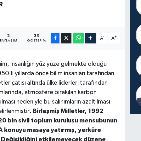
R
2
33
-
+
A
A
PAYLAŞIM
GÖSTERIM
iğim, insanlığın yüz yüze gelmekte olduğu
50’li yıllarda önce bilim insanları tarafından
ler çatısı altında ülke liderleri tarafından
mlarında, atmosfere bırakılan karbon
 olması nedeniyle bu salınımların azaltılması
lirlenmiştir
. Birleşmiş Milletler, 1992
a 20 bin sivil toplum kuruluşu mensubunun
A
konuyu masaya yatırmış, yerküre
m Değişikliğini etkilemeyecek düzene