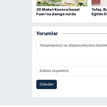
3D Maket Kosova İnşaat
Tofaş, B
Fuarı’na damga vurdu
Eğitim D
Yorumlar
Gönder