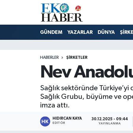
Hava Durumu
GÜNDEM
YAZARLAR
DÜNYA
ŞİRK
Trafik Durumu
Süper Lig Puan Durumu ve Fikstür
HABERLER
ŞIRKETLER
Nev Anadolu
Tüm Manşetler
Son Dakika Haberleri
Sağlık sektöründe Türkiye’yi 
Sağlık Grubu, büyüme ve oper
Haber Arşivi
imza attı.
HIDIRCAN KAYA
30.12.2025 - 09:44
EDITÖR
YAYINLANMA