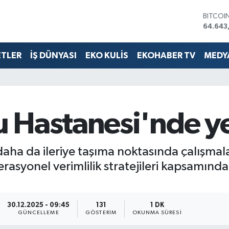
DOLAR
47,60
EURO
55,02
ETLER
İŞ DÜNYASI
EKO KULİS
EKOHABER TV
MEDYA
STERLİ
64,239
GRAM A
6500.
BİST10
13.799
 Hastanesi'nde y
BITCOI
64.643
daha da ileriye taşıma noktasında çalışmala
asyonel verimlilik stratejileri kapsamınd
30.12.2025 - 09:45
131
1 DK
GÜNCELLEME
GÖSTERIM
OKUNMA SÜRESI