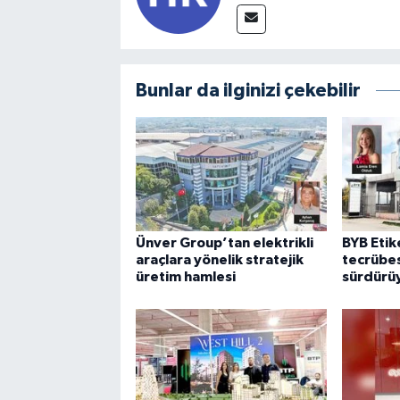
Bunlar da ilginizi çekebilir
Ünver Group’tan elektrikli
BYB Etike
araçlara yönelik stratejik
tecrübes
üretim hamlesi
sürdürü