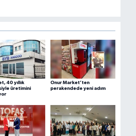
t, 40 yıllık
Onur Market’ten
iyle üretimini
perakendede yeni adım
yor