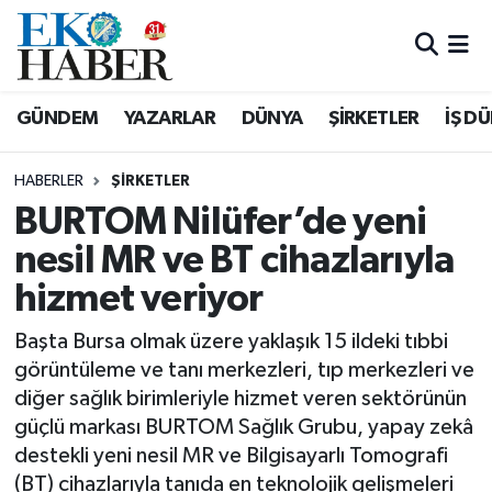
Hava Durumu
GÜNDEM
YAZARLAR
DÜNYA
ŞİRKETLER
İŞ D
Trafik Durumu
HABERLER
ŞIRKETLER
Süper Lig Puan Durumu ve Fikstür
BURTOM Nilüfer’de yeni
nesil MR ve BT cihazlarıyla
Tüm Manşetler
hizmet veriyor
Son Dakika Haberleri
Başta Bursa olmak üzere yaklaşık 15 ildeki tıbbi
Haber Arşivi
görüntüleme ve tanı merkezleri, tıp merkezleri ve
diğer sağlık birimleriyle hizmet veren sektörünün
güçlü markası BURTOM Sağlık Grubu, yapay zekâ
destekli yeni nesil MR ve Bilgisayarlı Tomografi
(BT) cihazlarıyla tanıda en teknolojik gelişmeleri