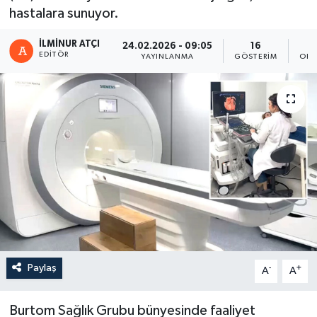
hastalara sunuyor.
İLMINUR ATÇI
24.02.2026 - 09:05
16
EDITÖR
YAYINLANMA
GÖSTERIM
OKU
Paylaş
-
+
A
A
Burtom Sağlık Grubu bünyesinde faaliyet