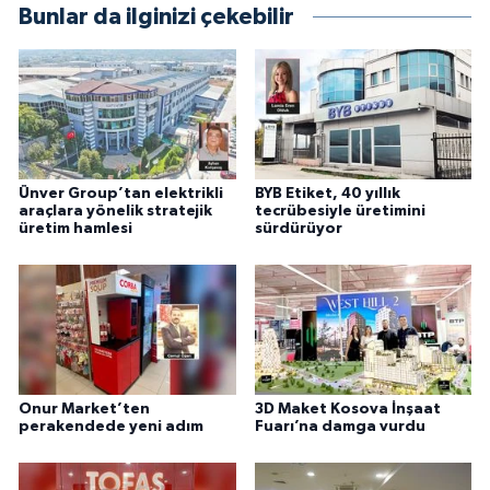
Bunlar da ilginizi çekebilir
Ünver Group’tan elektrikli
BYB Etiket, 40 yıllık
araçlara yönelik stratejik
tecrübesiyle üretimini
üretim hamlesi
sürdürüyor
Onur Market’ten
3D Maket Kosova İnşaat
perakendede yeni adım
Fuarı’na damga vurdu