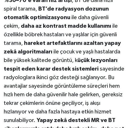
%30–70’e varan hız artışı
, BT’de daha hızlı
spiral tarama,
BT’de radyasyon dozunun
otomatik optimizasyonu
ile daha güvenli
çekim,
daha az kontrast madde kullanımı
ile
özellikle böbrek hastaları ve yaşlılar için güvenli
tarama,
hareket artefaktlarını azaltan yapay
zekâ algoritmaları
ile çocuk ve yaşlı hastalarda
bile yüksek kalitede görüntü, k
üçük lezyonları
tespit eden karar destek sistemleri
sayesinde
radyologlara ikinci göz desteği sağlanıyor. Bu
avantajlar sayesinde görüntüleme süreçleri hem
hızlı hem de daha güvenilir hale gelirken, gereksiz
tekrar çekimlerin önüne geçiliyor, iş akışı
hızlanıyor ve daha fazla hastaya etkin hizmet
sunulabiliyor.
Yapay zekâ destekli MR ve BT