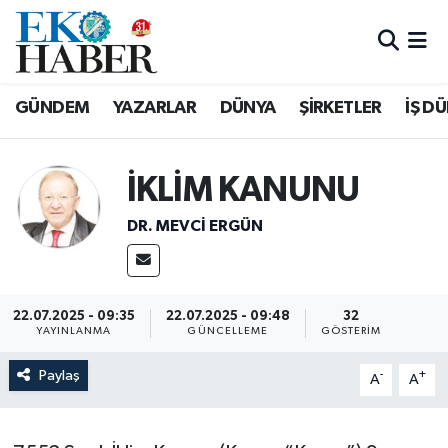
Hava Durumu
GÜNDEM
YAZARLAR
DÜNYA
ŞİRKETLER
İŞ D
Trafik Durumu
Süper Lig Puan Durumu ve Fikstür
İKLİM KANUNU
DR. MEVCI ERGÜN
Tüm Manşetler
Son Dakika Haberleri
22.07.2025 - 09:35
22.07.2025 - 09:48
32
Haber Arşivi
YAYINLANMA
GÜNCELLEME
GÖSTERIM
Paylaş
-
+
A
A