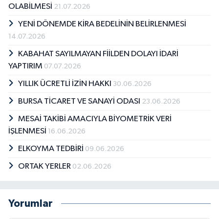
OLABİLMESİ
21.07.2026
YENİ DÖNEMDE KİRA BEDELİNİN BELİRLENMESİ
14.07.2026
KABAHAT SAYILMAYAN FİİLDEN DOLAYI İDARİ
YAPTIRIM
07.07.2026
YILLIK ÜCRETLİ İZİN HAKKI
30.06.2026
BURSA TİCARET VE SANAYİ ODASI
23.06.2026
MESAİ TAKİBİ AMACIYLA BİYOMETRİK VERİ
İŞLENMESİ
16.06.2026
ELKOYMA TEDBİRİ
09.06.2026
ORTAK YERLER
02.06.2026
Yorumlar