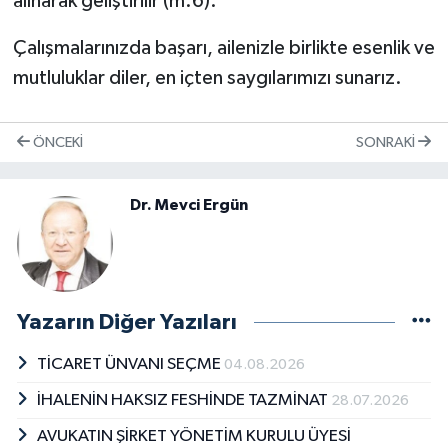
alınarak geliştirilir (m.6).
Çalışmalarınızda başarı, ailenizle birlikte esenlik ve
mutluluklar diler, en içten saygılarımızı sunarız.
ÖNCEKI
SONRAKI
Dr. Mevci Ergün
Yazarın Diğer Yazıları
TİCARET ÜNVANI SEÇME
04.08.2026
İHALENİN HAKSIZ FESHİNDE TAZMİNAT
28.07.2026
AVUKATIN ŞİRKET YÖNETİM KURULU ÜYESİ