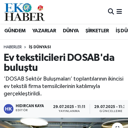
Hava Durumu
GÜNDEM
YAZARLAR
DÜNYA
ŞİRKETLER
İŞ D
Trafik Durumu
HABERLER
İŞ DÜNYASI
Süper Lig Puan Durumu ve Fikstür
Ev tekstilcileri DOSAB'da
buluştu
Tüm Manşetler
‘DOSAB Sektör Buluşmaları’ toplantılarının ikincisi
Son Dakika Haberleri
ev tekstili firma temsilcilerinin katılımıyla
gerçekleştirildi.
Haber Arşivi
HIDIRCAN KAYA
29.07.2025 - 11:11
29.07.2025 - 11:33
EDITÖR
YAYINLANMA
GÜNCELLEME