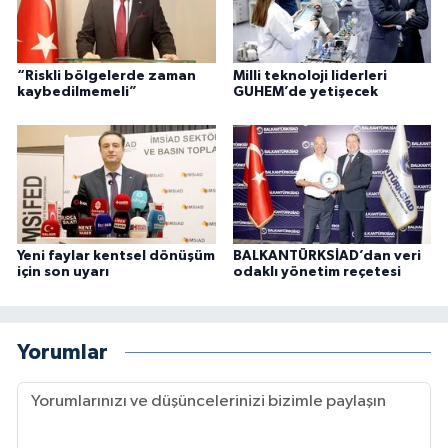
“Riskli bölgelerde zaman
Milli teknoloji liderleri
kaybedilmemeli”
GUHEM’de yetişecek
Yeni faylar kentsel dönüşüm
BALKANTÜRKSİAD’dan veri
için son uyarı
odaklı yönetim reçetesi
Yorumlar