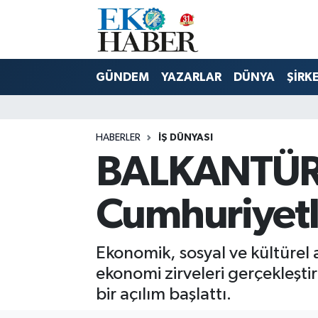
Hava Durumu
GÜNDEM
YAZARLAR
DÜNYA
ŞİRK
Trafik Durumu
Süper Lig Puan Durumu ve Fikstür
HABERLER
İŞ DÜNYASI
BALKANTÜRK
Tüm Manşetler
Son Dakika Haberleri
Cumhuriyetle
Haber Arşivi
Ekonomik, sosyal ve kültürel al
ekonomi zirveleri gerçekleşt
bir açılım başlattı.