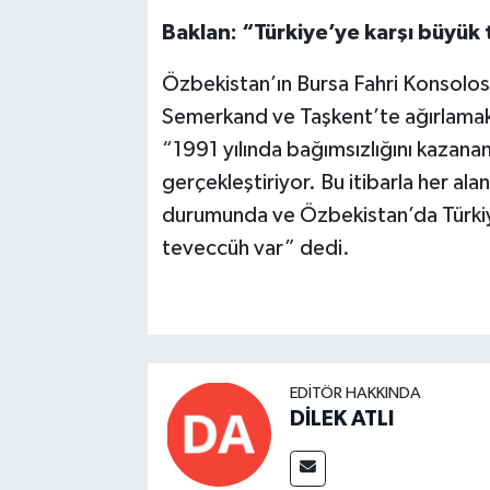
Baklan: “Türkiye’ye karşı büyük
Özbekistan’ın Bursa Fahri Konsol
Semerkand ve Taşkent’te ağırlamakt
“1991 yılında bağımsızlığını kazana
gerçekleştiriyor. Bu itibarla her ala
durumunda ve Özbekistan’da Türkiye’
teveccüh var” dedi.
EDITÖR HAKKINDA
DİLEK ATLI