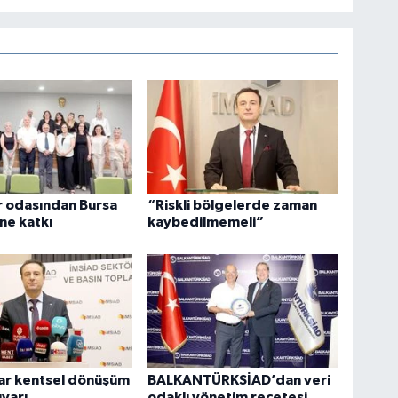
r odasından Bursa
“Riskli bölgelerde zaman
ne katkı
kaybedilmemeli”
lar kentsel dönüşüm
BALKANTÜRKSİAD’dan veri
uyarı
odaklı yönetim reçetesi