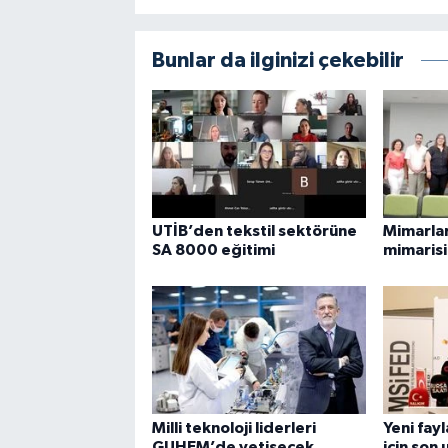
Bunlar da ilginizi çekebilir
UTİB’den tekstil sektörüne
Mimarla
SA 8000 eğitimi
mimarisi
Milli teknoloji liderleri
Yeni fay
GUHEM’de yetişecek
için son 