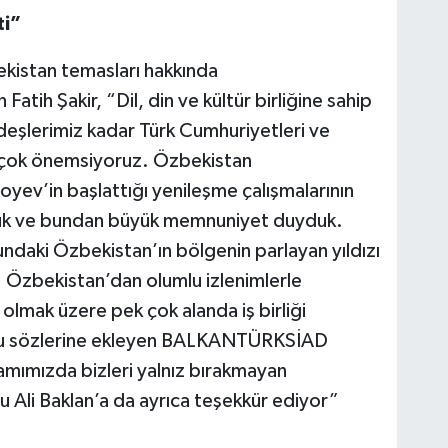
ti”
stan temasları hakkında
tih Şakir, “Dil, din ve kültür birliğine sahip
deşlerimiz kadar Türk Cumhuriyetleri ve
izi çok önemsiyoruz. Özbekistan
yev’in başlattığı yenileşme çalışmalarının
dük ve bundan büyük memnuniyet duyduk.
ndaki Özbekistan’ın bölgenin parlayan yıldızı
i. Özbekistan’dan olumlu izlenimlerle
a olmak üzere pek çok alanda iş birliği
ğunu sözlerine ekleyen BALKANTÜRKSİAD
ramımızda bizleri yalnız bırakmayan
 Ali Baklan’a da ayrıca teşekkür ediyor”