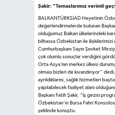
Şakir: “Temaslarımız verimli geç
BALKANTÜRKSİAD Heyetinin Özbeki
değerlendirmelerde bulunan Başkan Fa
olduğumuz Balkan ülkelerindeki kar
bilhassa Özbekistan ile ilişkilerim
Cumhurbaşkanı Sayın Şevket Mirziyo
çok olumlu sonuçlar verdiğini gör
Orta Asya’nın merkez ülkesi durumu
olması bizleri de kıvandırıyor” ded
ayrıldıklarını, sağlık hizmetleri başt
yapılabilecek faaliyet alanı oldu
Başkanı Fatih Şakir, “İş gezisi prog
Özbekistan’ın Bursa Fahri Konsolosu
şeklinde konuştu.