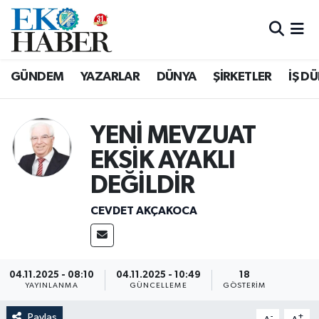
Hava Durumu
GÜNDEM
YAZARLAR
DÜNYA
ŞİRKETLER
İŞ D
Trafik Durumu
Süper Lig Puan Durumu ve Fikstür
YENİ MEVZUAT
EKSİK AYAKLI
Tüm Manşetler
DEĞİLDİR
Son Dakika Haberleri
CEVDET AKÇAKOCA
Haber Arşivi
04.11.2025 - 08:10
04.11.2025 - 10:49
18
YAYINLANMA
GÜNCELLEME
GÖSTERIM
Paylaş
-
+