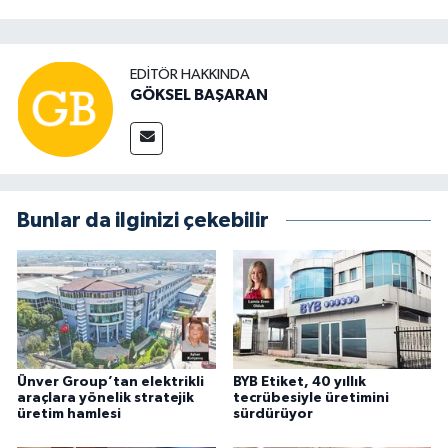
EDITÖR HAKKINDA
GÖKSEL BAŞARAN
Bunlar da ilginizi çekebilir
Ünver Group’tan elektrikli
BYB Etiket, 40 yıllık
araçlara yönelik stratejik
tecrübesiyle üretimini
üretim hamlesi
sürdürüyor