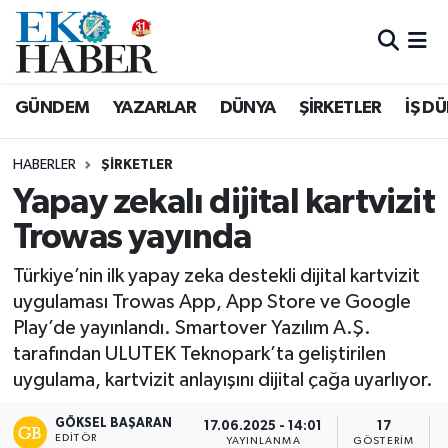
Hava Durumu
GÜNDEM
YAZARLAR
DÜNYA
ŞİRKETLER
İŞ D
Trafik Durumu
HABERLER
ŞIRKETLER
Süper Lig Puan Durumu ve Fikstür
Yapay zekalı dijital kartvizit
Trowas yayında
Tüm Manşetler
Türkiye’nin ilk yapay zeka destekli dijital kartvizit
Son Dakika Haberleri
uygulaması Trowas App, App Store ve Google
Play’de yayınlandı. Smartover Yazılım A.Ş.
Haber Arşivi
tarafından ULUTEK Teknopark’ta geliştirilen
uygulama, kartvizit anlayışını dijital çağa uyarlıyor.
GÖKSEL BAŞARAN
17.06.2025 - 14:01
17
EDITÖR
YAYINLANMA
GÖSTERIM