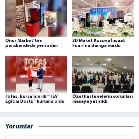
Onur Market’ten
3D Maket Kosova İnşaat
perakendede yeni adım
Fuarı’na damga vurdu
Tofaş, Bursa’nın ilk “TEV
Özel hastanelerin sorunları
Eğitim Dostu” kurumu oldu
masaya yatırıldı
Yorumlar