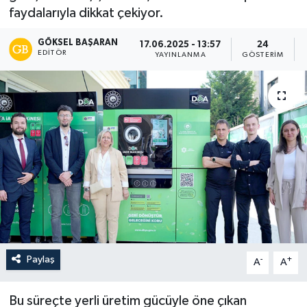
faydalarıyla dikkat çekiyor.
GÖKSEL BAŞARAN
17.06.2025 - 13:57
24
EDITÖR
YAYINLANMA
GÖSTERIM
Paylaş
-
+
A
A
Bu süreçte yerli üretim gücüyle öne çıkan