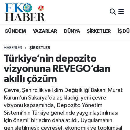
Hava Durumu
GÜNDEM
YAZARLAR
DÜNYA
ŞİRKETLER
İŞ D
Trafik Durumu
HABERLER
ŞIRKETLER
Süper Lig Puan Durumu ve Fikstür
Türkiye’nin depozito
vizyonuna REVEGO’dan
Tüm Manşetler
akıllı çözüm
Son Dakika Haberleri
Çevre, Şehircilik ve İklim Değişikliği Bakanı Murat
Haber Arşivi
Kurum’un Sakarya’da açıkladığı yeni çevre
vizyonu kapsamında, Depozito Yönetim
Sistemi’nin Türkiye genelinde yaygınlaştırılması
için önemli bir adım daha atıldı. Uygulamanın
genişletilmesi; çevresel, ekonomik ve toplumsal