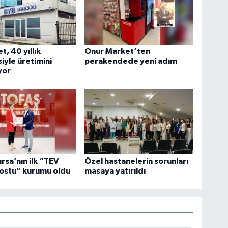
t, 40 yıllık
Onur Market’ten
iyle üretimini
perakendede yeni adım
yor
ursa’nın ilk “TEV
Özel hastanelerin sorunları
ostu” kurumu oldu
masaya yatırıldı