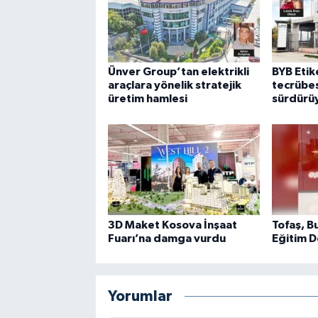
Ünver Group’tan elektrikli
BYB Etike
araçlara yönelik stratejik
tecrübes
üretim hamlesi
sürdürü
3D Maket Kosova İnşaat
Tofaş, B
Fuarı’na damga vurdu
Eğitim D
Yorumlar