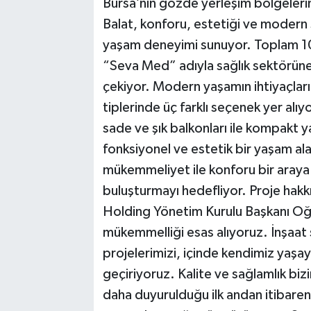
Bursa’nın gözde yerleşim bölgelerin
Balat, konforu, estetiği ve modern 
yaşam deneyimi sunuyor. Toplam 10
“Seva Med” adıyla sağlık sektörüne 
çekiyor. Modern yaşamın ihtiyaçları
tiplerinde üç farklı seçenek yer alıyor
sade ve şık balkonları ile kompakt ya
fonksiyonel ve estetik bir yaşam ala
mükemmeliyet ile konforu bir araya 
buluşturmayı hedefliyor. Proje hak
Holding Yönetim Kurulu Başkanı Oğu
mükemmelliği esas alıyoruz. İnşaat 
projelerimizi, içinde kendimiz yaşay
geçiriyoruz. Kalite ve sağlamlık bi
daha duyurulduğu ilk andan itibaren