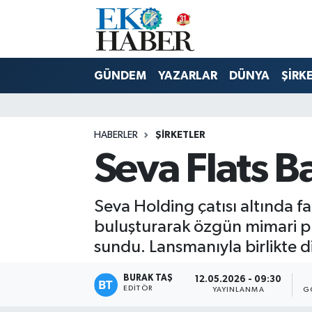
Hava Durumu
GÜNDEM
YAZARLAR
DÜNYA
ŞİRK
Trafik Durumu
Süper Lig Puan Durumu ve Fikstür
HABERLER
ŞIRKETLER
Seva Flats Ba
Tüm Manşetler
Son Dakika Haberleri
Seva Holding çatısı altında fa
buluşturarak özgün mimari pro
Haber Arşivi
sundu. Lansmanıyla birlikte d
BURAK TAŞ
12.05.2026 - 09:30
EDITÖR
YAYINLANMA
G