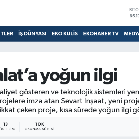
BIT
65.1
DOL
47,
EUR
ETLER
İŞ DÜNYASI
EKO KULİS
EKOHABER TV
MEDYA
55,
STE
64,
GRA
661
BİS
lat’a yoğun ilgi
13.8
aliyet gösteren ve teknolojik sistemleri yen
jelere imza atan Sevart İnşaat, yeni projes
ikkat çeken proje, kısa sürede yoğun ilgi 
13
1 DK
ÖSTERIM
OKUNMA SÜRESI