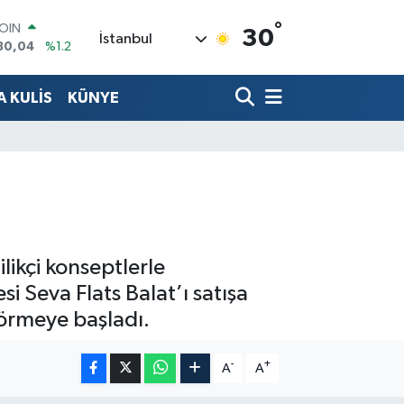
COIN
30,04
%1.2
°
30
İstanbul
AR
7069
%0.17
O
 KULİS
KÜNYE
0265
%0.01
RLİN
1897
%0.02
M ALTIN
8.49
%2.12
T100
87
%64
ilikçi konseptlerle
i Seva Flats Balat’ı satışa
görmeye başladı.
-
+
A
A