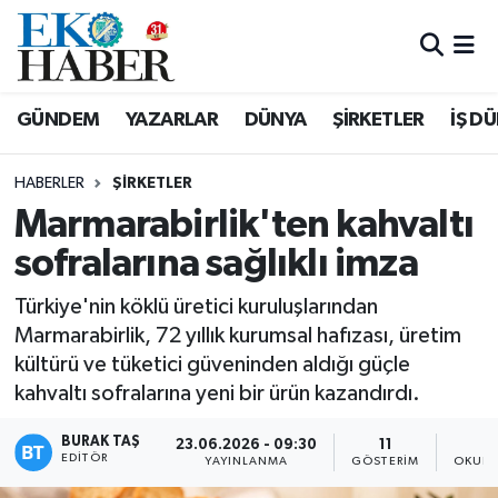
Hava Durumu
GÜNDEM
YAZARLAR
DÜNYA
ŞİRKETLER
İŞ D
Trafik Durumu
HABERLER
ŞIRKETLER
Süper Lig Puan Durumu ve Fikstür
Marmarabirlik'ten kahvaltı
sofralarına sağlıklı imza
Tüm Manşetler
Türkiye'nin köklü üretici kuruluşlarından
Son Dakika Haberleri
Marmarabirlik, 72 yıllık kurumsal hafızası, üretim
kültürü ve tüketici güveninden aldığı güçle
Haber Arşivi
kahvaltı sofralarına yeni bir ürün kazandırdı.
BURAK TAŞ
23.06.2026 - 09:30
11
EDITÖR
YAYINLANMA
GÖSTERIM
OKUNM