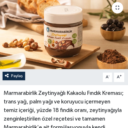
Paylaş
-
+
A
A
Marmarabirlik Zeytinyağlı Kakaolu Fındık Kreması;
trans yağ, palm yağı ve koruyucu içermeyen
temiz içeriği, yüzde 18 fındık oranı, zeytinyağıyla
zenginleştirilen özel reçetesi ve tamamen
Marmarabirlik'e ait formülasyonuyla kendi