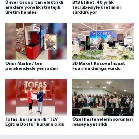
Ünver Group’tan elektrikli
BYB Etiket, 40 yıllık
araçlara yönelik stratejik
tecrübesiyle üretimini
üretim hamlesi
sürdürüyor
Onur Market’ten
3D Maket Kosova İnşaat
perakendede yeni adım
Fuarı’na damga vurdu
Tofaş, Bursa’nın ilk “TEV
Özel hastanelerin sorunları
Eğitim Dostu” kurumu oldu
masaya yatırıldı