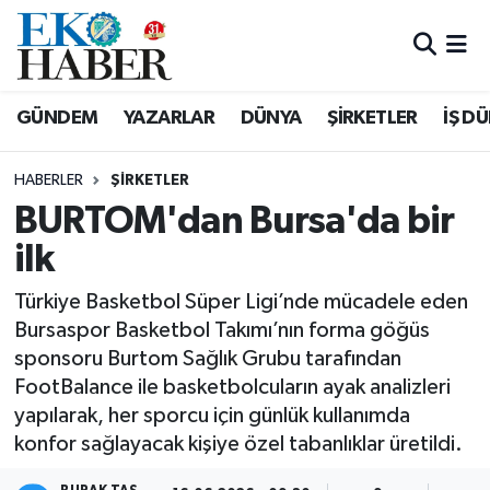
Hava Durumu
GÜNDEM
YAZARLAR
DÜNYA
ŞİRKETLER
İŞ D
Trafik Durumu
HABERLER
ŞIRKETLER
Süper Lig Puan Durumu ve Fikstür
BURTOM'dan Bursa'da bir
ilk
Tüm Manşetler
Türkiye Basketbol Süper Ligi’nde mücadele eden
Son Dakika Haberleri
Bursaspor Basketbol Takımı’nın forma göğüs
sponsoru Burtom Sağlık Grubu tarafından
Haber Arşivi
FootBalance ile basketbolcuların ayak analizleri
yapılarak, her sporcu için günlük kullanımda
konfor sağlayacak kişiye özel tabanlıklar üretildi.