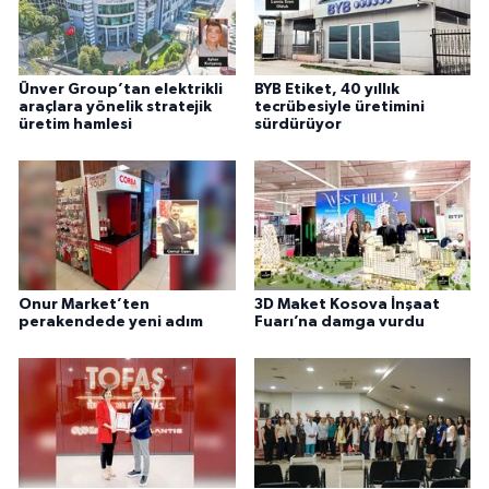
Ünver Group’tan elektrikli
BYB Etiket, 40 yıllık
araçlara yönelik stratejik
tecrübesiyle üretimini
üretim hamlesi
sürdürüyor
Onur Market’ten
3D Maket Kosova İnşaat
perakendede yeni adım
Fuarı’na damga vurdu