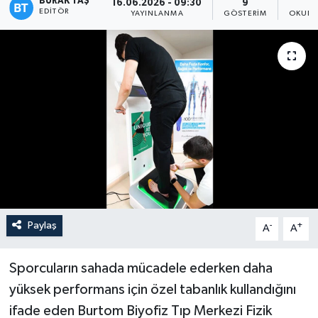
BURAK TAŞ
16.06.2026 - 09:30
9
EDITÖR
YAYINLANMA
GÖSTERIM
OKUNM
Paylaş
-
+
A
A
Sporcuların sahada mücadele ederken daha
yüksek performans için özel tabanlık kullandığını
ifade eden Burtom Biyofiz Tıp Merkezi Fizik