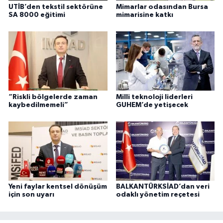
UTİB’den tekstil sektörüne
Mimarlar odasından Bursa
SA 8000 eğitimi
mimarisine katkı
“Riskli bölgelerde zaman
Milli teknoloji liderleri
kaybedilmemeli”
GUHEM’de yetişecek
Yeni faylar kentsel dönüşüm
BALKANTÜRKSİAD’dan veri
için son uyarı
odaklı yönetim reçetesi