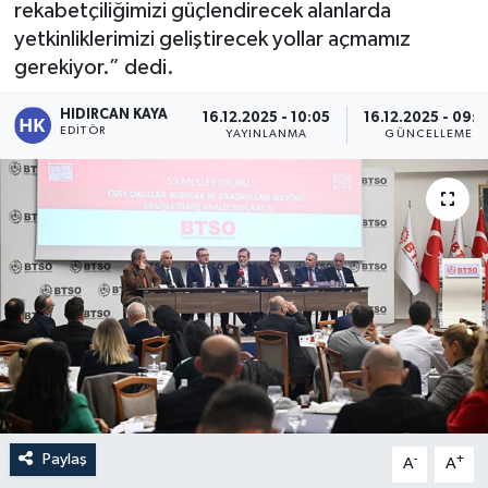
rekabetçiliğimizi güçlendirecek alanlarda
yetkinliklerimizi geliştirecek yollar açmamız
gerekiyor.” dedi.
HIDIRCAN KAYA
16.12.2025 - 10:05
16.12.2025 - 09:3
EDITÖR
YAYINLANMA
GÜNCELLEME
Paylaş
-
+
A
A