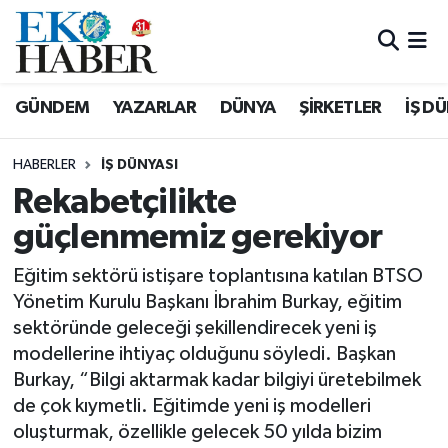
Hava Durumu
GÜNDEM
YAZARLAR
DÜNYA
ŞİRKETLER
İŞ D
Trafik Durumu
HABERLER
İŞ DÜNYASI
Süper Lig Puan Durumu ve Fikstür
Rekabetçilikte
güçlenmemiz gerekiyor
Tüm Manşetler
Eğitim sektörü istişare toplantısına katılan BTSO
Son Dakika Haberleri
Yönetim Kurulu Başkanı İbrahim Burkay, eğitim
sektöründe geleceği şekillendirecek yeni iş
Haber Arşivi
modellerine ihtiyaç olduğunu söyledi. Başkan
Burkay, “Bilgi aktarmak kadar bilgiyi üretebilmek
de çok kıymetli. Eğitimde yeni iş modelleri
oluşturmak, özellikle gelecek 50 yılda bizim