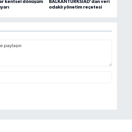
lar kentsel dönüşüm
BALKANTÜRKSİAD’dan veri
uyarı
odaklı yönetim reçetesi