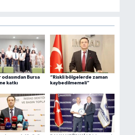
r odasından Bursa
“Riskli bölgelerde zaman
ne katkı
kaybedilmemeli”