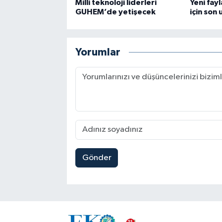
Milli teknoloji liderleri
Yeni fay
GUHEM’de yetişecek
için son 
Yorumlar
Gönder