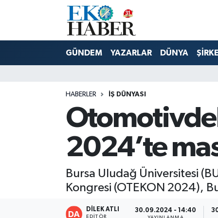
Hava Durumu
GÜNDEM
YAZARLAR
DÜNYA
ŞİRK
Trafik Durumu
Süper Lig Puan Durumu ve Fikstür
HABERLER
İŞ DÜNYASI
Otomotivdek
Tüm Manşetler
Son Dakika Haberleri
2024’te masa
Haber Arşivi
Bursa Uludağ Üniversitesi (BU
Kongresi (OTEKON 2024), Burs
DİLEK ATLI
30.09.2024 - 14:40
3
EDITÖR
YAYINLANMA