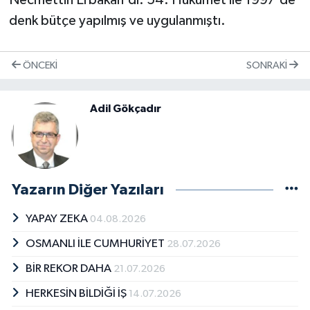
denk bütçe yapılmış ve uygulanmıştı.
ÖNCEKI
SONRAKI
Adil Gökçadır
Yazarın Diğer Yazıları
YAPAY ZEKA
04.08.2026
OSMANLI İLE CUMHURİYET
28.07.2026
BİR REKOR DAHA
21.07.2026
HERKESİN BİLDİĞİ İŞ
14.07.2026