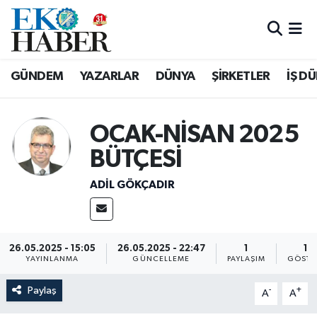
Hava Durumu
GÜNDEM
YAZARLAR
DÜNYA
ŞİRKETLER
İŞ D
Trafik Durumu
Süper Lig Puan Durumu ve Fikstür
OCAK-NİSAN 2025
BÜTÇESİ
Tüm Manşetler
ADIL GÖKÇADIR
Son Dakika Haberleri
Haber Arşivi
26.05.2025 - 15:05
26.05.2025 - 22:47
1
16
YAYINLANMA
GÜNCELLEME
PAYLAŞIM
GÖSTE
Paylaş
-
+
A
A