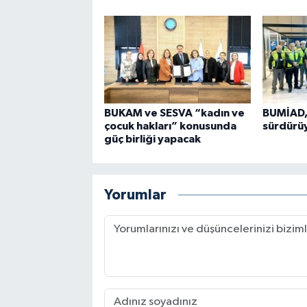
BUKAM ve SESVA “kadın ve
BUMİAD, 
çocuk hakları” konusunda
sürdürü
güç birliği yapacak
Yorumlar