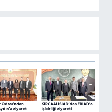
r Odası’ndan
KIRCAALİSİAD’dan ERİAD’a
ydın’a ziyaret
iş birliği ziyareti