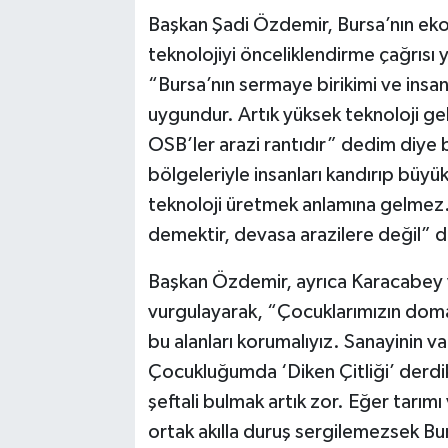
Başkan Şadi Özdemir, Bursa’nın ek
teknolojiyi önceliklendirme çağrısı
“Bursa’nın sermaye birikimi ve insa
uygundur. Artık yüksek teknoloji gel
OSB’ler arazi rantıdır” dedim diye b
bölgeleriyle insanları kandırıp büy
teknoloji üretmek anlamına gelmez.
demektir, devasa arazilere değil” d
Başkan Özdemir, ayrıca Karacabey v
vurgulayarak, “Çocuklarımızın domat
bu alanları korumalıyız. Sanayinin v
Çocukluğumda ‘Diken Çitliği’ derdik,
şeftali bulmak artık zor. Eğer tarımı
ortak akılla duruş sergilemezsek Bur