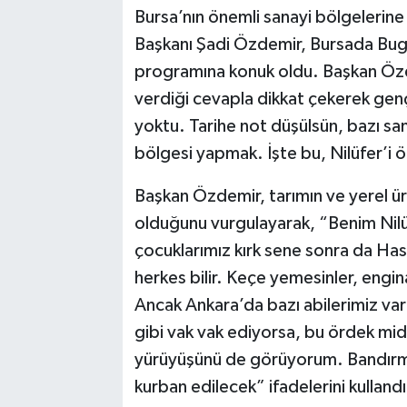
Bursa’nın önemli sanayi bölgelerine 
Başkanı Şadi Özdemir, Bursada Bu
programına konuk oldu. Başkan Özde
verdiği cevapla dikkat çekerek genç
yoktu. Tarihe not düşülsün, bazı san
bölgesi yapmak. İşte bu, Nilüfer’i
Başkan Özdemir, tarımın ve yerel ür
olduğunu vurgulayarak, “Benim Nilüf
çocuklarımız kırk sene sonra da Has
herkes bilir. Keçe yemesinler, engi
Ancak Ankara’da bazı abilerimiz vard
gibi vak vak ediyorsa, bu ördek midi
yürüyüşünü de görüyorum. Bandırma
kurban edilecek” ifadelerini kullandı