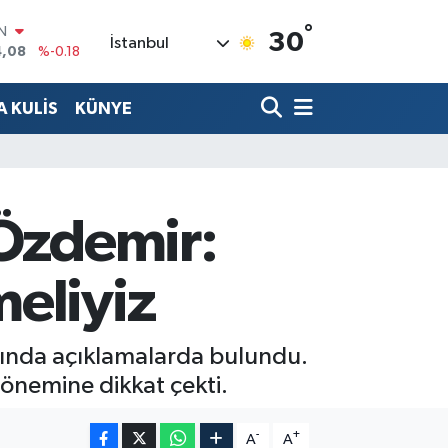
°
R
30
İstanbul
36
%0.18
10
%0.32
 KULİS
KÜNYE
N
1
%0.38
ALTIN
55
%0.03
00
%-14
 Özdemir:
IN
4,08
%-0.18
eliyiz
kkında açıklamalarda bulundu.
 önemine dikkat çekti.
-
+
A
A