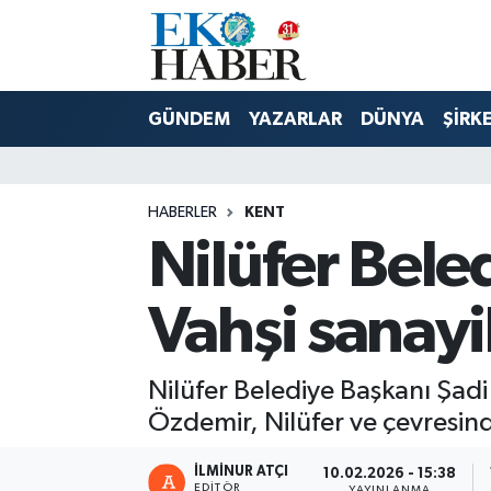
Hava Durumu
GÜNDEM
YAZARLAR
DÜNYA
ŞİRK
Trafik Durumu
Süper Lig Puan Durumu ve Fikstür
HABERLER
KENT
Nilüfer Bele
Tüm Manşetler
Son Dakika Haberleri
Vahşi sanay
Haber Arşivi
Nilüfer Belediye Başkanı Şadi
Özdemir, Nilüfer ve çevresind
İLMINUR ATÇI
10.02.2026 - 15:38
EDITÖR
YAYINLANMA