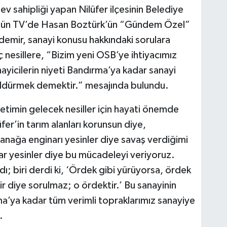
ev sahipliği yapan Nilüfer ilçesinin Belediye
gün TV’de Hasan Boztürk’ün “Gündem Özel”
mir, sanayi konusu hakkındaki sorulara
 nesillere, “Bizim yeni OSB’ye ihtiyacımız
ayicilerin niyeti Bandırma’ya kadar sanayi
 öldürmek demektir.” mesajında bulundu.
etimin gelecek nesiller için hayati önemde
er’in tarım alanları korunsun diye,
anağa enginarı yesinler diye savaş verdiğimi
nar yesinler diye bu mücadeleyi veriyoruz.
ı; biri derdi ki, ‘Ördek gibi yürüyorsa, ördek
r diye sorulmaz; o ördektir.’ Bu sanayinin
’ya kadar tüm verimli topraklarımız sanayiye
.