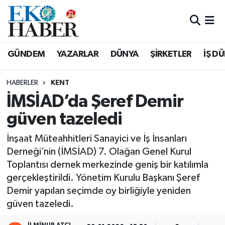
Hava Durumu
GÜNDEM
YAZARLAR
DÜNYA
ŞİRKETLER
İŞ D
Trafik Durumu
HABERLER
KENT
Süper Lig Puan Durumu ve Fikstür
İMSİAD’da Şeref Demir
güven tazeledi
Tüm Manşetler
İnşaat Müteahhitleri Sanayici ve İş İnsanları
Son Dakika Haberleri
Derneği’nin (İMSİAD) 7. Olağan Genel Kurul
Toplantısı dernek merkezinde geniş bir katılımla
Haber Arşivi
gerçekleştirildi. Yönetim Kurulu Başkanı Şeref
Demir yapılan seçimde oy birliğiyle yeniden
güven tazeledi.