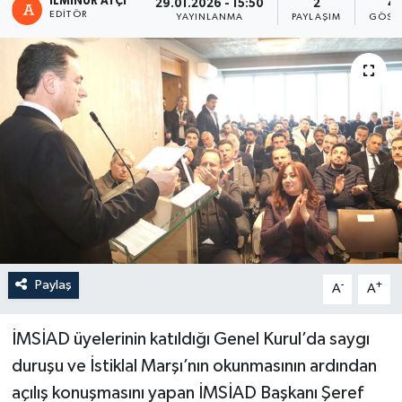
İLMINUR ATÇI
29.01.2026 - 15:50
2
4
EDITÖR
YAYINLANMA
PAYLAŞIM
GÖST
Paylaş
-
+
A
A
İMSİAD üyelerinin katıldığı Genel Kurul’da saygı
duruşu ve İstiklal Marşı’nın okunmasının ardından
açılış konuşmasını yapan İMSİAD Başkanı Şeref