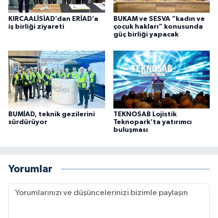
KIRCAALİSİAD’dan ERİAD’a
BUKAM ve SESVA “kadın ve
iş birliği ziyareti
çocuk hakları” konusunda
güç birliği yapacak
BUMİAD, teknik gezilerini
TEKNOSAB Lojistik
sürdürüyor
Teknopark’ta yatırımcı
buluşması
Yorumlar