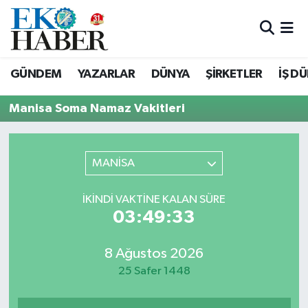
Hava Durumu
GÜNDEM
YAZARLAR
DÜNYA
ŞİRKETLER
İŞ D
Trafik Durumu
Manisa Soma Namaz Vakitleri
Süper Lig Puan Durumu ve Fikstür
Tüm Manşetler
MANİSA
Son Dakika Haberleri
İKINDI VAKTINE KALAN SÜRE
03:49:33
Haber Arşivi
8 Ağustos 2026
25 Safer 1448