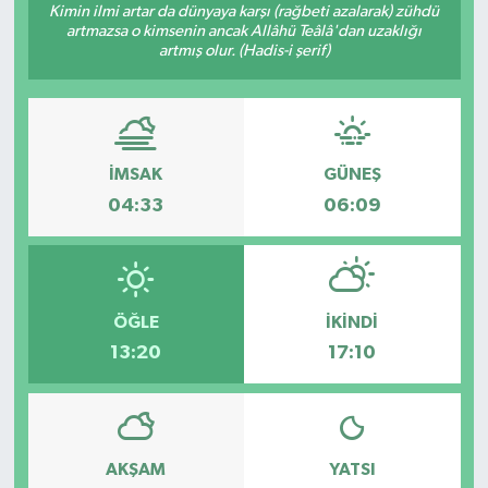
Kimin ilmi artar da dünyaya karşı (rağbeti azalarak) zühdü
artmazsa o kimsenin ancak Allâhü Teâlâ'dan uzaklığı
artmış olur. (Hadis-i şerif)
İMSAK
GÜNEŞ
04:33
06:09
ÖĞLE
İKINDI
13:20
17:10
AKŞAM
YATSI