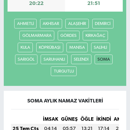
20:22
21:51
AHMETLİ
AKHİSAR
ALAŞEHİR
DEMİRCİ
GÖLMARMARA
GÖRDES
KIRKAĞAÇ
KULA
KÖPRÜBAŞI
MANİSA
SALİHLİ
SARIGÖL
SARUHANLI
SELENDİ
SOMA
TURGUTLU
SOMA AYLIK NAMAZ VAKITLERI
İMSAK
GÜNEŞ
ÖĞLE
İKINDI
AKŞA
25 Tem Cts
04:14
05:57
13:21
17:14
20:36