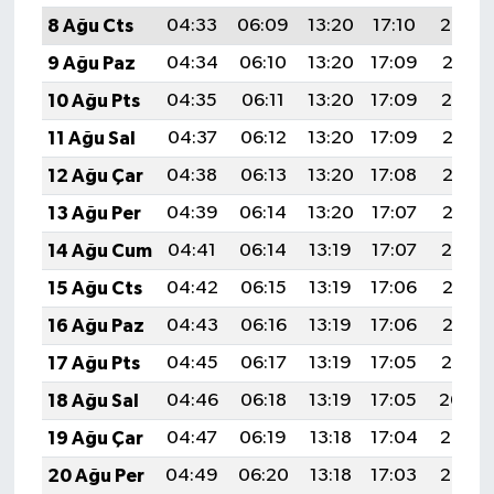
8 Ağu Cts
04:33
06:09
13:20
17:10
20:22
9 Ağu Paz
04:34
06:10
13:20
17:09
20:21
10 Ağu Pts
04:35
06:11
13:20
17:09
20:19
11 Ağu Sal
04:37
06:12
13:20
17:09
20:18
12 Ağu Çar
04:38
06:13
13:20
17:08
20:17
13 Ağu Per
04:39
06:14
13:20
17:07
20:16
14 Ağu Cum
04:41
06:14
13:19
17:07
20:14
15 Ağu Cts
04:42
06:15
13:19
17:06
20:13
16 Ağu Paz
04:43
06:16
13:19
17:06
20:12
17 Ağu Pts
04:45
06:17
13:19
17:05
20:10
18 Ağu Sal
04:46
06:18
13:19
17:05
20:09
19 Ağu Çar
04:47
06:19
13:18
17:04
20:08
20 Ağu Per
04:49
06:20
13:18
17:03
20:06