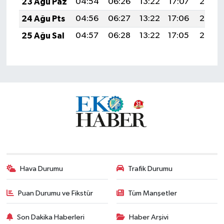
23 Ağu Paz
04:54
06:26
13:22
17:07
20:08
24 Ağu Pts
04:56
06:27
13:22
17:06
20:07
25 Ağu Sal
04:57
06:28
13:22
17:05
20:05
Hava Durumu
Trafik Durumu
Puan Durumu ve Fikstür
Tüm Manşetler
Son Dakika Haberleri
Haber Arşivi