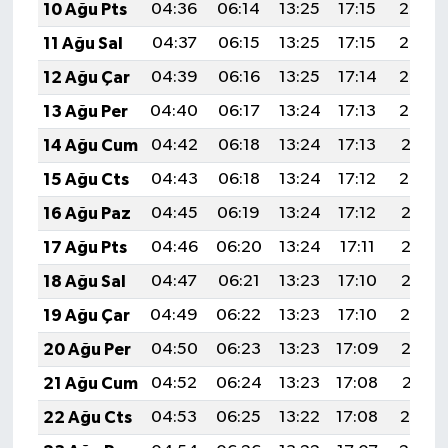
10 Ağu Pts
04:36
06:14
13:25
17:15
20:26
11 Ağu Sal
04:37
06:15
13:25
17:15
20:25
12 Ağu Çar
04:39
06:16
13:25
17:14
20:24
13 Ağu Per
04:40
06:17
13:24
17:13
20:22
14 Ağu Cum
04:42
06:18
13:24
17:13
20:21
15 Ağu Cts
04:43
06:18
13:24
17:12
20:20
16 Ağu Paz
04:45
06:19
13:24
17:12
20:18
17 Ağu Pts
04:46
06:20
13:24
17:11
20:17
18 Ağu Sal
04:47
06:21
13:23
17:10
20:15
19 Ağu Çar
04:49
06:22
13:23
17:10
20:14
20 Ağu Per
04:50
06:23
13:23
17:09
20:13
21 Ağu Cum
04:52
06:24
13:23
17:08
20:11
22 Ağu Cts
04:53
06:25
13:22
17:08
20:10