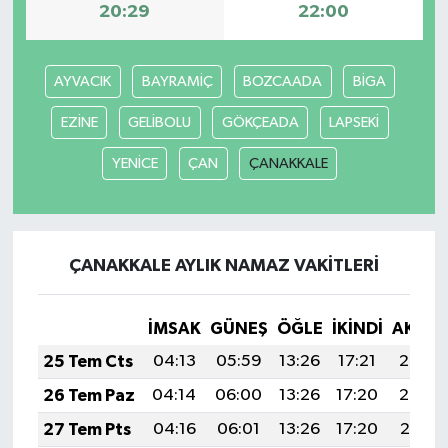
20:29
22:00
AYVACIK
BAYRAMİÇ
BOZCAADA
BİGA
EZİNE
GELİBOLU
GÖKÇEADA
LAPSEKİ
YENİCE
ÇAN
ÇANAKKALE
ÇANAKKALE AYLIK NAMAZ VAKITLERI
İMSAK
GÜNEŞ
ÖĞLE
İKINDI
AKŞA
25 Tem Cts
04:13
05:59
13:26
17:21
20:43
26 Tem Paz
04:14
06:00
13:26
17:20
20:42
27 Tem Pts
04:16
06:01
13:26
17:20
20:41