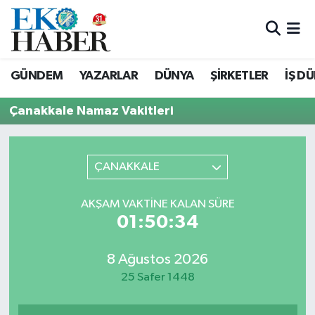
Hava Durumu
GÜNDEM
YAZARLAR
DÜNYA
ŞİRKETLER
İŞ D
Trafik Durumu
Çanakkale Namaz Vakitleri
Süper Lig Puan Durumu ve Fikstür
Tüm Manşetler
ÇANAKKALE
Son Dakika Haberleri
AKŞAM VAKTINE KALAN SÜRE
01:50:34
Haber Arşivi
8 Ağustos 2026
25 Safer 1448