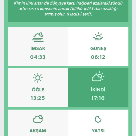
Kimin ilmi artar da dünyaya karşı (rağbeti azalarak) zühdü
artmazsa o kimsenin ancak Allâhü Teâlâ'dan uzaklığı
artmış olur. (Hadis-i şerif)
İMSAK
GÜNEŞ
04:33
06:12
ÖĞLE
İKINDI
13:25
17:16
AKŞAM
YATSI