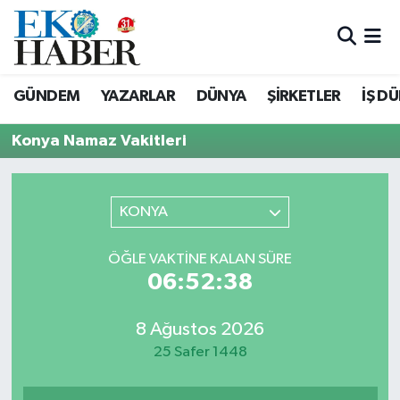
Hava Durumu
GÜNDEM
YAZARLAR
DÜNYA
ŞİRKETLER
İŞ D
Trafik Durumu
Konya Namaz Vakitleri
Süper Lig Puan Durumu ve Fikstür
Tüm Manşetler
KONYA
Son Dakika Haberleri
ÖĞLE VAKTINE KALAN SÜRE
06:52:38
Haber Arşivi
8 Ağustos 2026
25 Safer 1448