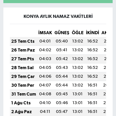
KONYA AYLIK NAMAZ VAKITLERI
İMSAK
GÜNEŞ
ÖĞLE
İKINDI
AKŞA
25 Tem Cts
04:01
05:40
13:02
16:52
20:13
26 Tem Paz
04:02
05:41
13:02
16:52
20:12
27 Tem Pts
04:03
05:42
13:02
16:52
20:11
28 Tem Sal
04:05
05:43
13:02
16:52
20:10
29 Tem Çar
04:06
05:44
13:02
16:52
20:10
30 Tem Per
04:07
05:44
13:02
16:51
20:09
31 Tem Cum
04:08
05:45
13:01
16:51
20:08
1 Ağu Cts
04:10
05:46
13:01
16:51
20:07
2 Ağu Paz
04:11
05:47
13:01
16:51
20:06