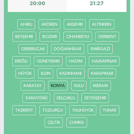
20:00
21:27
AHIRLI
AKÖREN
AKŞEHİR
ALTINEKİN
BEYŞEHİR
BOZKIR
CİHANBEYLİ
DERBENT
DEREBUCAK
DOĞANHİSAR
EMİRGAZİ
EREĞLİ
GÜNEYSINIR
HADİM
HALKAPINAR
HÜYÜK
ILGIN
KADINHANI
KARAPINAR
KARATAY
KONYA
KULU
MERAM
SARAYÖNÜ
SELÇUKLU
SEYDİŞEHİR
TAŞKENT
TUZLUKÇU
YALIHÜYÜK
YUNAK
ÇELTİK
ÇUMRA