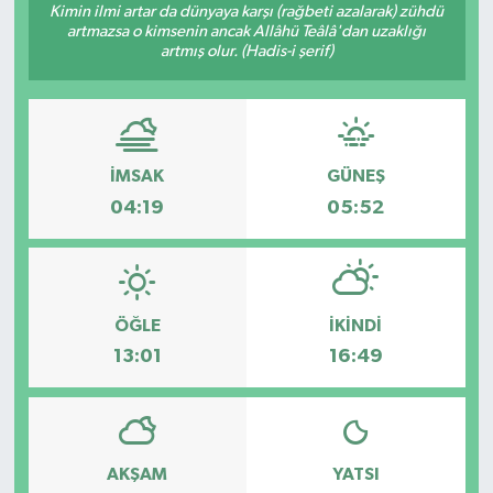
Kimin ilmi artar da dünyaya karşı (rağbeti azalarak) zühdü
artmazsa o kimsenin ancak Allâhü Teâlâ'dan uzaklığı
artmış olur. (Hadis-i şerif)
İMSAK
GÜNEŞ
04:19
05:52
ÖĞLE
İKINDI
13:01
16:49
AKŞAM
YATSI