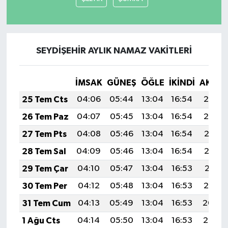
SEYDİŞEHİR AYLIK NAMAZ VAKITLERI
İMSAK
GÜNEŞ
ÖĞLE
İKINDI
AKŞA
25 Tem Cts
04:06
05:44
13:04
16:54
20:14
26 Tem Paz
04:07
05:45
13:04
16:54
20:14
27 Tem Pts
04:08
05:46
13:04
16:54
20:13
28 Tem Sal
04:09
05:46
13:04
16:54
20:12
29 Tem Çar
04:10
05:47
13:04
16:53
20:11
30 Tem Per
04:12
05:48
13:04
16:53
20:10
31 Tem Cum
04:13
05:49
13:04
16:53
20:09
1 Ağu Cts
04:14
05:50
13:04
16:53
20:08