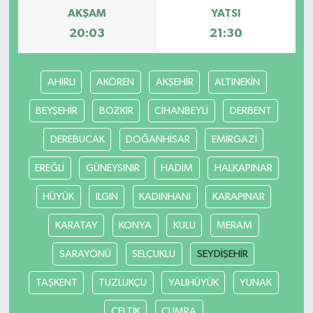
AKŞAM
YATSI
20:03
21:30
AHIRLI
AKÖREN
AKŞEHİR
ALTINEKİN
BEYŞEHİR
BOZKIR
CİHANBEYLİ
DERBENT
DEREBUCAK
DOĞANHİSAR
EMİRGAZİ
EREĞLİ
GÜNEYSINIR
HADİM
HALKAPINAR
HÜYÜK
ILGIN
KADINHANI
KARAPINAR
KARATAY
KONYA
KULU
MERAM
SARAYÖNÜ
SELÇUKLU
SEYDİŞEHİR
TAŞKENT
TUZLUKÇU
YALIHÜYÜK
YUNAK
ÇELTİK
ÇUMRA