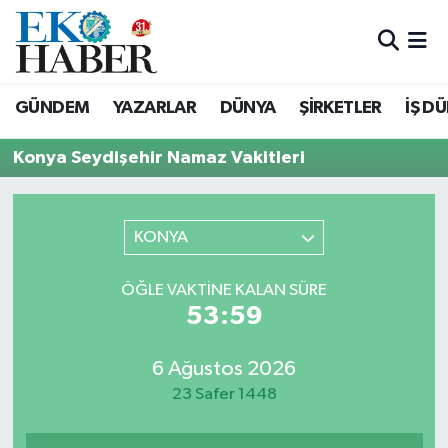
Hava Durumu
GÜNDEM
YAZARLAR
DÜNYA
ŞİRKETLER
İŞ D
Trafik Durumu
Konya Seydişehir Namaz Vakitleri
Süper Lig Puan Durumu ve Fikstür
Tüm Manşetler
KONYA
Son Dakika Haberleri
ÖĞLE VAKTINE KALAN SÜRE
53:59
Haber Arşivi
6 Ağustos 2026
23 Safer 1448