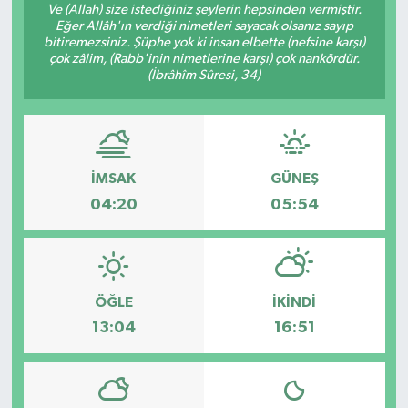
Ve (Allah) size istediğiniz şeylerin hepsinden vermiştir.
Eğer Allâh'ın verdiği nimetleri sayacak olsanız sayıp
bitiremezsiniz. Şüphe yok ki insan elbette (nefsine karşı)
çok zâlim, (Rabb'inin nimetlerine karşı) çok nankördür.
(İbrâhîm Sûresi, 34)
İMSAK
GÜNEŞ
04:20
05:54
ÖĞLE
İKINDI
13:04
16:51