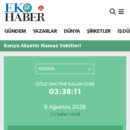
Hava Durumu
GÜNDEM
YAZARLAR
DÜNYA
ŞİRKETLER
İŞ D
Trafik Durumu
Konya Akşehir Namaz Vakitleri
Süper Lig Puan Durumu ve Fikstür
Tüm Manşetler
KONYA
Son Dakika Haberleri
ÖĞLE VAKTINE KALAN SÜRE
03:38:11
Haber Arşivi
6 Ağustos 2026
23 Safer 1448