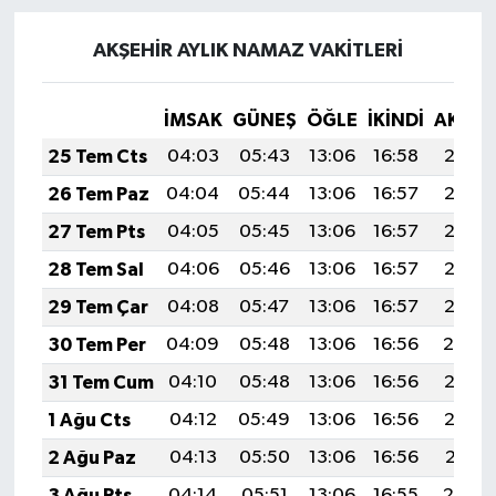
AKŞEHİR AYLIK NAMAZ VAKITLERI
İMSAK
GÜNEŞ
ÖĞLE
İKINDI
AKŞA
25 Tem Cts
04:03
05:43
13:06
16:58
20:18
26 Tem Paz
04:04
05:44
13:06
16:57
20:18
27 Tem Pts
04:05
05:45
13:06
16:57
20:17
28 Tem Sal
04:06
05:46
13:06
16:57
20:16
29 Tem Çar
04:08
05:47
13:06
16:57
20:15
30 Tem Per
04:09
05:48
13:06
16:56
20:14
31 Tem Cum
04:10
05:48
13:06
16:56
20:13
1 Ağu Cts
04:12
05:49
13:06
16:56
20:12
2 Ağu Paz
04:13
05:50
13:06
16:56
20:11
3 Ağu Pts
04:14
05:51
13:06
16:55
20:10