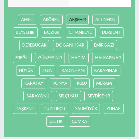
AHIRLI
AKÖREN
AKŞEHİR
ALTINEKİN
BEYŞEHİR
BOZKIR
CİHANBEYLİ
DERBENT
DEREBUCAK
DOĞANHİSAR
EMİRGAZİ
EREĞLİ
GÜNEYSINIR
HADİM
HALKAPINAR
HÜYÜK
ILGIN
KADINHANI
KARAPINAR
KARATAY
KONYA
KULU
MERAM
SARAYÖNÜ
SELÇUKLU
SEYDİŞEHİR
TAŞKENT
TUZLUKÇU
YALIHÜYÜK
YUNAK
ÇELTİK
ÇUMRA