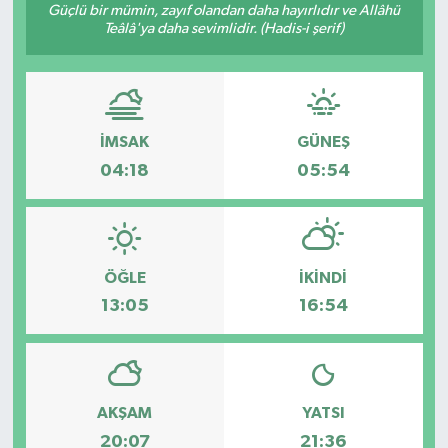
Güçlü bir mümin, zayıf olandan daha hayırlıdır ve Allâhü
Teâlâ'ya daha sevimlidir. (Hadis-i şerif)
İMSAK
GÜNEŞ
04:18
05:54
ÖĞLE
İKINDI
13:05
16:54
AKŞAM
YATSI
20:07
21:36