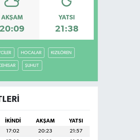
AKŞAM
YATSI
20:09
21:38
VCİLER
HOCALAR
KIZILÖREN
CEHİSAR
ŞUHUT
LERI
İKINDI
AKŞAM
YATSI
17:02
20:23
21:57