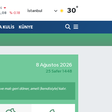
°
IN
30
İstanbul
4,08
%-0.18
R
36
%0.18
 KULİS
KÜNYE
10
%0.32
N
1
%0.38
ALTIN
55
%0.03
00
%-14
8 Ağustos 2026
25 Safer 1448
 ve malı geri döner, ameli (kendisiyle) kalır.