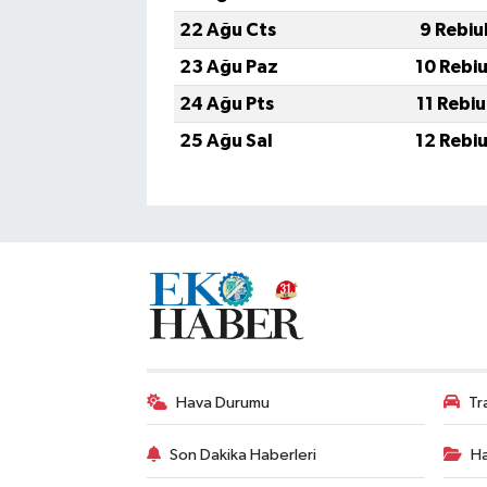
22 Ağu Cts
9 Rebiu
23 Ağu Paz
10 Rebi
24 Ağu Pts
11 Rebi
25 Ağu Sal
12 Rebi
Hava Durumu
Tr
Son Dakika Haberleri
Ha