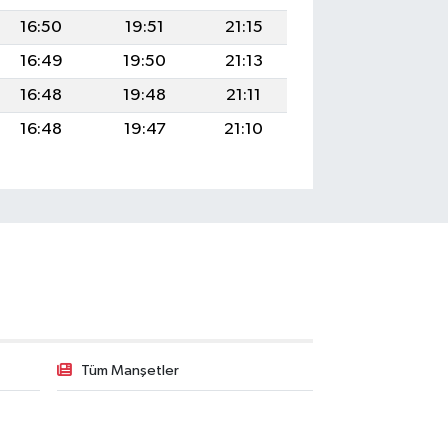
16:50
19:51
21:15
16:49
19:50
21:13
16:48
19:48
21:11
16:48
19:47
21:10
Tüm Manşetler