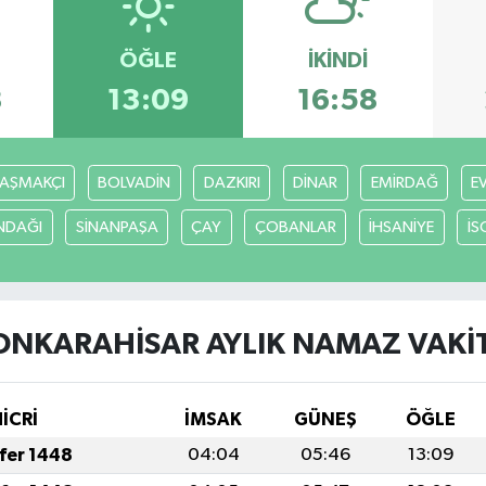
ÖĞLE
İKINDI
8
13:09
16:58
AŞMAKÇI
BOLVADİN
DAZKIRI
DİNAR
EMİRDAĞ
E
NDAĞI
SİNANPAŞA
ÇAY
ÇOBANLAR
İHSANİYE
İS
ONKARAHİSAR AYLIK NAMAZ VAKIT
HİCRİ
İMSAK
GÜNEŞ
ÖĞLE
afer 1448
04:04
05:46
13:09