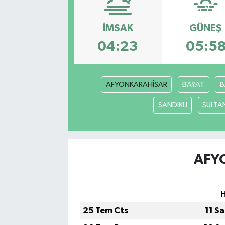
İMSAK
GÜNEŞ
04:23
05:5
AFYONKARAHİSAR
BAYAT
B
SANDIKLI
SULTA
AFY
25 Tem Cts
11 S