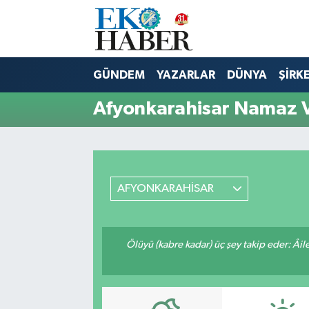
Hava Durumu
GÜNDEM
YAZARLAR
DÜNYA
ŞİRK
Trafik Durumu
Afyonkarahisar Namaz V
Süper Lig Puan Durumu ve Fikstür
Tüm Manşetler
AFYONKARAHİSAR
Son Dakika Haberleri
Haber Arşivi
Ölüyü (kabre kadar) üç şey takip eder: Âile f