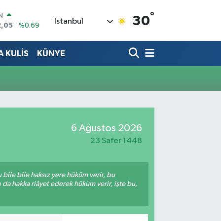
°
IN
30
İstanbul
2,05
%0.69
R
86
%0.06
 KULİS
KÜNYE
00
%0.1
N
38
%0.21
ALTIN
3
%0.39
0
%48
6 Ağustos 2026
23 Safer 1448
bile bile haksız yere hüküm verir, bu
da hakka riâyet ederek hüküm verir, işte bu,