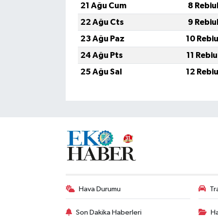
21 Ağu Cum
8 Rebiu
22 Ağu Cts
9 Rebiu
23 Ağu Paz
10 Rebi
24 Ağu Pts
11 Rebi
25 Ağu Sal
12 Rebi
Hava Durumu
Tr
Son Dakika Haberleri
Ha