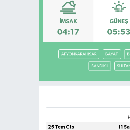
İMSAK
GÜNEŞ
04:17
05:5
AFYONKARAHİSAR
BAYAT
B
SANDIKLI
SULTA
25 Tem Cts
11 S