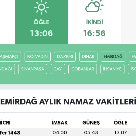
ÖĞLE
İKINDI
3
13:06
16:56
AŞMAKÇI
BOLVADİN
DAZKIRI
DİNAR
EMİRDAĞ
E
NDAĞI
SİNANPAŞA
ÇAY
ÇOBANLAR
İHSANİYE
İS
EMİRDAĞ AYLIK NAMAZ VAKITLER
HİCRİ
İMSAK
GÜNEŞ
ÖĞLE
afer 1448
04:00
05:43
13:07