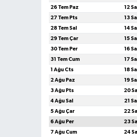
26 Tem Paz
12 S
27 Tem Pts
13 S
28 Tem Sal
14 S
29 Tem Çar
15 S
30 Tem Per
16 S
31 Tem Cum
17 S
1 Ağu Cts
18 S
2 Ağu Paz
19 S
3 Ağu Pts
20 S
4 Ağu Sal
21 S
5 Ağu Çar
22 S
6 Ağu Per
23 S
7 Ağu Cum
24 S