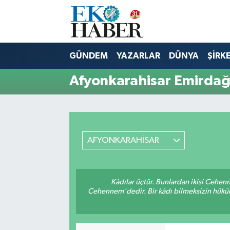
Hava Durumu
GÜNDEM
YAZARLAR
DÜNYA
ŞİRK
Trafik Durumu
Afyonkarahisar Emirdağ
Süper Lig Puan Durumu ve Fikstür
Tüm Manşetler
AFYONKARAHİSAR
Son Dakika Haberleri
Haber Arşivi
Kâdılar üçtür. Bunlardan ikisi Cehen
Cehennem'dedir. Bir kâdı bilmeksizin hüküm 