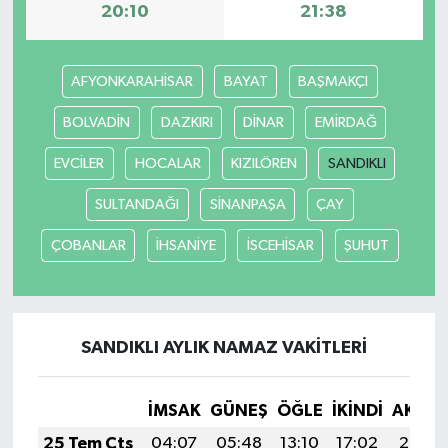
20:10
21:38
AFYONKARAHİSAR
BAYAT
BAŞMAKÇI
BOLVADİN
DAZKIRI
DİNAR
EMİRDAĞ
EVCİLER
HOCALAR
KIZILÖREN
SANDIKLI
SULTANDAĞI
SİNANPAŞA
ÇAY
ÇOBANLAR
İHSANİYE
İSCEHİSAR
ŞUHUT
SANDIKLI AYLIK NAMAZ VAKITLERI
İMSAK
GÜNEŞ
ÖĞLE
İKINDI
AKŞA
25 Tem Cts
04:07
05:48
13:10
17:02
20:23