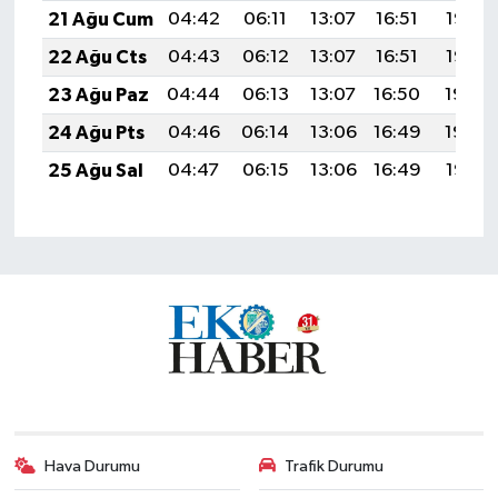
21 Ağu Cum
04:42
06:11
13:07
16:51
19:53
22 Ağu Cts
04:43
06:12
13:07
16:51
19:52
23 Ağu Paz
04:44
06:13
13:07
16:50
19:50
24 Ağu Pts
04:46
06:14
13:06
16:49
19:49
25 Ağu Sal
04:47
06:15
13:06
16:49
19:47
Hava Durumu
Trafik Durumu