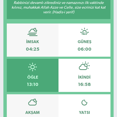
Rabbinizi devamlı zikrediniz ve namazınızı ilk vaktinde
kılınız, muhakkak Allah Azze ve Celle, size ecrinizi kat kat
verir. (Hadis-i şerif)
İMSAK
GÜNEŞ
04:25
06:00
ÖĞLE
İKINDI
13:10
16:58
AKŞAM
YATSI