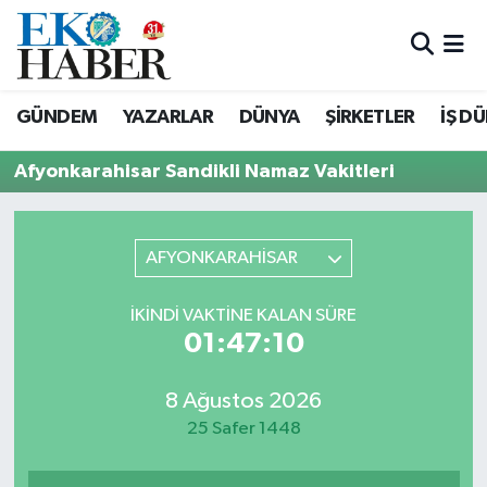
Hava Durumu
GÜNDEM
YAZARLAR
DÜNYA
ŞİRKETLER
İŞ D
Trafik Durumu
Afyonkarahisar Sandikli Namaz Vakitleri
Süper Lig Puan Durumu ve Fikstür
Tüm Manşetler
AFYONKARAHİSAR
Son Dakika Haberleri
İKINDI VAKTINE KALAN SÜRE
01:47:10
Haber Arşivi
8 Ağustos 2026
25 Safer 1448