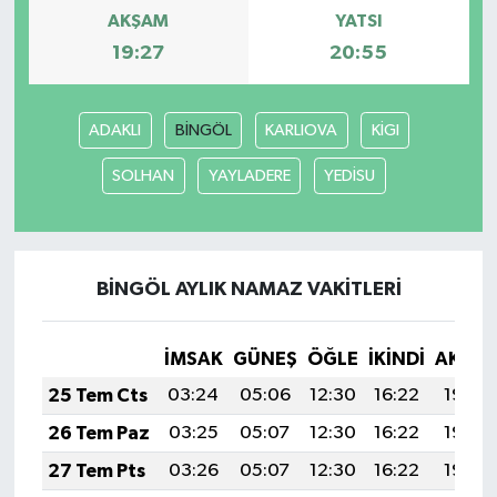
AKŞAM
YATSI
19:27
20:55
ADAKLI
BİNGÖL
KARLIOVA
KİGI
SOLHAN
YAYLADERE
YEDİSU
BİNGÖL AYLIK NAMAZ VAKITLERI
İMSAK
GÜNEŞ
ÖĞLE
İKINDI
AKŞA
25 Tem Cts
03:24
05:06
12:30
16:22
19:43
26 Tem Paz
03:25
05:07
12:30
16:22
19:43
27 Tem Pts
03:26
05:07
12:30
16:22
19:42