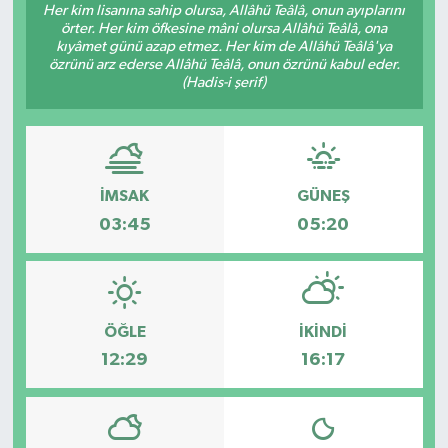
Her kim lisanına sahip olursa, Allâhü Teâlâ, onun ayıplarını
örter. Her kim öfkesine mâni olursa Allâhü Teâlâ, ona
kıyâmet günü azap etmez. Her kim de Allâhü Teâlâ'ya
özrünü arz ederse Allâhü Teâlâ, onun özrünü kabul eder.
(Hadis-i şerif)
İMSAK
GÜNEŞ
03:45
05:20
ÖĞLE
İKINDI
12:29
16:17