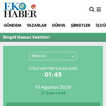
Hava Durumu
GÜNDEM
YAZARLAR
DÜNYA
ŞİRKETLER
İŞ D
Trafik Durumu
Bingöl Namaz Vakitleri
Süper Lig Puan Durumu ve Fikstür
Tüm Manşetler
BİNGÖL
Son Dakika Haberleri
ÖĞLE VAKTINE KALAN SÜRE
01:45
Haber Arşivi
10 Ağustos 2026
27 Safer 1448