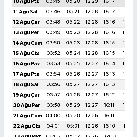
10 Ağu Pts
03:45
05:20
12:29
16:17
19:27
11 Ağu Sal
03:46
05:21
12:28
16:17
19:26
12 Ağu Çar
03:48
05:22
12:28
16:16
19:25
13 Ağu Per
03:49
05:23
12:28
16:16
19:24
14 Ağu Cum
03:50
05:23
12:28
16:15
19:22
15 Ağu Cts
03:52
05:24
12:28
16:15
19:21
16 Ağu Paz
03:53
05:25
12:27
16:14
19:20
17 Ağu Pts
03:54
05:26
12:27
16:13
19:18
18 Ağu Sal
03:56
05:27
12:27
16:13
19:17
19 Ağu Çar
03:57
05:28
12:27
16:12
19:16
20 Ağu Per
03:58
05:29
12:27
16:11
19:14
21 Ağu Cum
04:00
05:30
12:26
16:11
19:13
22 Ağu Cts
04:01
05:31
12:26
16:10
19:11
23 Ağu Paz
04:02
05:32
12:26
16:09
19:10