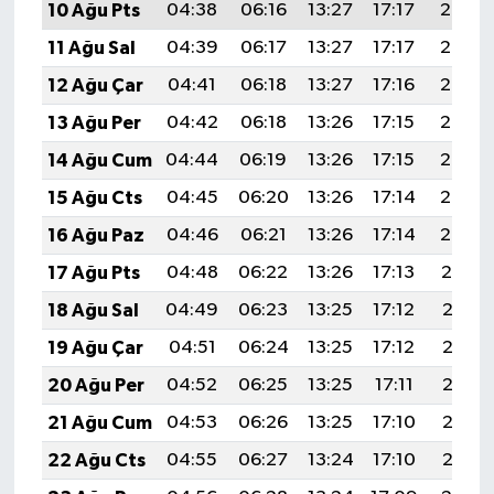
10 Ağu Pts
04:38
06:16
13:27
17:17
20:28
11 Ağu Sal
04:39
06:17
13:27
17:17
20:27
12 Ağu Çar
04:41
06:18
13:27
17:16
20:26
13 Ağu Per
04:42
06:18
13:26
17:15
20:24
14 Ağu Cum
04:44
06:19
13:26
17:15
20:23
15 Ağu Cts
04:45
06:20
13:26
17:14
20:22
16 Ağu Paz
04:46
06:21
13:26
17:14
20:20
17 Ağu Pts
04:48
06:22
13:26
17:13
20:19
18 Ağu Sal
04:49
06:23
13:25
17:12
20:18
19 Ağu Çar
04:51
06:24
13:25
17:12
20:16
20 Ağu Per
04:52
06:25
13:25
17:11
20:15
21 Ağu Cum
04:53
06:26
13:25
17:10
20:13
22 Ağu Cts
04:55
06:27
13:24
17:10
20:12