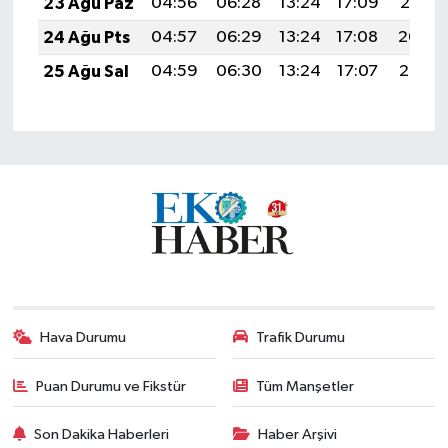
23 Ağu Paz
04:56
06:28
13:24
17:09
20:10
24 Ağu Pts
04:57
06:29
13:24
17:08
20:09
25 Ağu Sal
04:59
06:30
13:24
17:07
20:07
Hava Durumu
Trafik Durumu
Puan Durumu ve Fikstür
Tüm Manşetler
Son Dakika Haberleri
Haber Arşivi