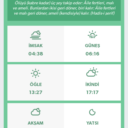
Ölüyü (kabre kadar) üç şey takip eder: Âile fertleri, malı
ve ameli. Bunlardan ikisi geri döner, biri kalır: Âile fertleri
ve malı geri döner, ameli (kendisiyle) kalır. (Hadis-i şerif)
İMSAK
GÜNEŞ
04:38
06:16
ÖĞLE
İKINDI
13:27
17:17
AKŞAM
YATSI