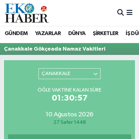
Hava Durumu
GÜNDEM
YAZARLAR
DÜNYA
ŞİRKETLER
İŞ D
Trafik Durumu
Çanakkale Gökçeada Namaz Vakitleri
Süper Lig Puan Durumu ve Fikstür
Tüm Manşetler
ÇANAKKALE
Son Dakika Haberleri
ÖĞLE VAKTINE KALAN SÜRE
01:30:57
Haber Arşivi
10 Ağustos 2026
27 Safer 1448