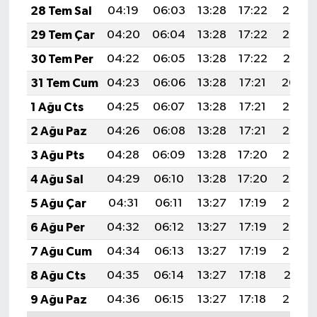
28 Tem Sal
04:19
06:03
13:28
17:22
20:43
29 Tem Çar
04:20
06:04
13:28
17:22
20:42
30 Tem Per
04:22
06:05
13:28
17:22
20:41
31 Tem Cum
04:23
06:06
13:28
17:21
20:40
1 Ağu Cts
04:25
06:07
13:28
17:21
20:39
2 Ağu Paz
04:26
06:08
13:28
17:21
20:38
3 Ağu Pts
04:28
06:09
13:28
17:20
20:36
4 Ağu Sal
04:29
06:10
13:28
17:20
20:35
5 Ağu Çar
04:31
06:11
13:27
17:19
20:34
6 Ağu Per
04:32
06:12
13:27
17:19
20:33
7 Ağu Cum
04:34
06:13
13:27
17:19
20:32
8 Ağu Cts
04:35
06:14
13:27
17:18
20:31
9 Ağu Paz
04:36
06:15
13:27
17:18
20:29