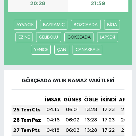
20:28
21:59
AYVACIK
BAYRAMİÇ
BOZCAADA
BİGA
EZİNE
GELİBOLU
GÖKÇEADA
LAPSEKİ
YENİCE
ÇAN
ÇANAKKALE
GÖKÇEADA AYLIK NAMAZ VAKITLERI
İMSAK
GÜNEŞ
ÖĞLE
İKINDI
AKŞA
25 Tem Cts
04:15
06:01
13:28
17:23
20:45
26 Tem Paz
04:16
06:02
13:28
17:23
20:44
27 Tem Pts
04:18
06:03
13:28
17:22
20:43