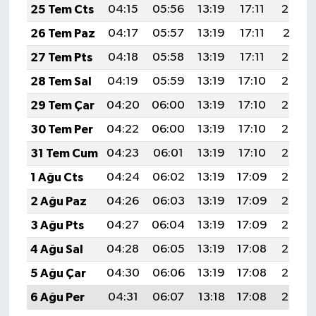
25 Tem Cts
04:15
05:56
13:19
17:11
20:32
26 Tem Paz
04:17
05:57
13:19
17:11
20:31
27 Tem Pts
04:18
05:58
13:19
17:11
20:30
28 Tem Sal
04:19
05:59
13:19
17:10
20:29
29 Tem Çar
04:20
06:00
13:19
17:10
20:28
30 Tem Per
04:22
06:00
13:19
17:10
20:28
31 Tem Cum
04:23
06:01
13:19
17:10
20:27
1 Ağu Cts
04:24
06:02
13:19
17:09
20:26
2 Ağu Paz
04:26
06:03
13:19
17:09
20:25
3 Ağu Pts
04:27
06:04
13:19
17:09
20:24
4 Ağu Sal
04:28
06:05
13:19
17:08
20:23
5 Ağu Çar
04:30
06:06
13:19
17:08
20:22
6 Ağu Per
04:31
06:07
13:18
17:08
20:20