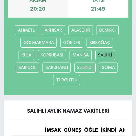
AKŞAM
YATSI
20:20
21:49
AHMETLİ
AKHİSAR
ALAŞEHİR
DEMİRCİ
GÖLMARMARA
GÖRDES
KIRKAĞAÇ
KULA
KÖPRÜBAŞI
MANİSA
SALİHLİ
SARIGÖL
SARUHANLI
SELENDİ
SOMA
TURGUTLU
SALİHLİ AYLIK NAMAZ VAKITLERI
İMSAK
GÜNEŞ
ÖĞLE
İKINDI
AKŞA