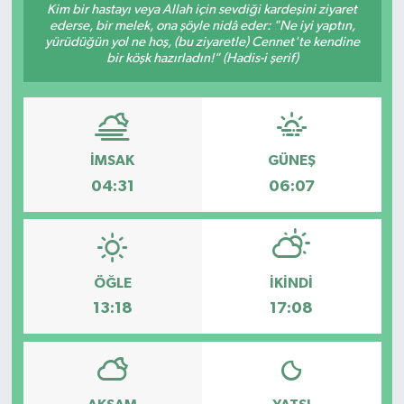
Kim bir hastayı veya Allah için sevdiği kardeşini ziyaret
ederse, bir melek, ona şöyle nidâ eder: "Ne iyi yaptın,
yürüdüğün yol ne hoş, (bu ziyaretle) Cennet'te kendine
bir köşk hazırladın!" (Hadis-i şerif)
İMSAK
GÜNEŞ
04:31
06:07
ÖĞLE
İKINDI
13:18
17:08