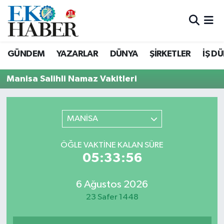
Hava Durumu
GÜNDEM
YAZARLAR
DÜNYA
ŞİRKETLER
İŞ D
Trafik Durumu
Manisa Salihli Namaz Vakitleri
Süper Lig Puan Durumu ve Fikstür
Tüm Manşetler
MANİSA
Son Dakika Haberleri
ÖĞLE VAKTINE KALAN SÜRE
05:33:56
Haber Arşivi
6 Ağustos 2026
23 Safer 1448