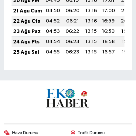
20 Ağu Per
04:49
06:19
13:16
17:01
20:03
21 Ağu Cum
04:50
06:20
13:16
17:00
20:02
22 Ağu Cts
04:52
06:21
13:16
16:59
20:00
23 Ağu Paz
04:53
06:22
13:15
16:59
19:59
24 Ağu Pts
04:54
06:23
13:15
16:58
19:58
25 Ağu Sal
04:55
06:23
13:15
16:57
19:56
Hava Durumu
Trafik Durumu