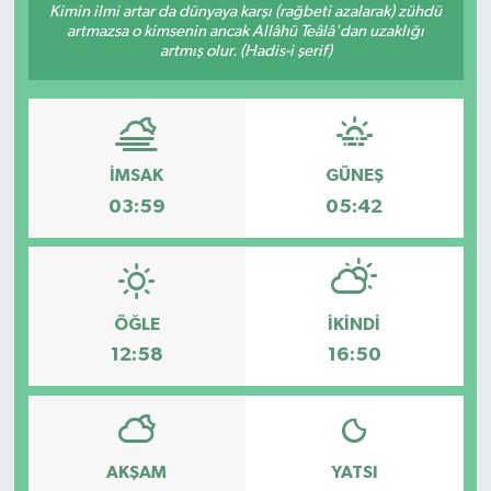
Kimin ilmi artar da dünyaya karşı (rağbeti azalarak) zühdü
artmazsa o kimsenin ancak Allâhü Teâlâ'dan uzaklığı
artmış olur. (Hadis-i şerif)
İMSAK
GÜNEŞ
03:59
05:42
ÖĞLE
İKINDI
12:58
16:50
AKŞAM
YATSI