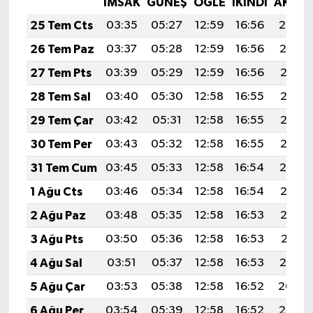
İMSAK
GÜNEŞ
ÖĞLE
İKINDI
AKŞA
25 Tem Cts
03:35
05:27
12:59
16:56
20:20
26 Tem Paz
03:37
05:28
12:59
16:56
20:19
27 Tem Pts
03:39
05:29
12:59
16:56
20:18
28 Tem Sal
03:40
05:30
12:58
16:55
20:17
29 Tem Çar
03:42
05:31
12:58
16:55
20:16
30 Tem Per
03:43
05:32
12:58
16:55
20:15
31 Tem Cum
03:45
05:33
12:58
16:54
20:14
1 Ağu Cts
03:46
05:34
12:58
16:54
20:13
2 Ağu Paz
03:48
05:35
12:58
16:53
20:12
3 Ağu Pts
03:50
05:36
12:58
16:53
20:11
4 Ağu Sal
03:51
05:37
12:58
16:53
20:10
5 Ağu Çar
03:53
05:38
12:58
16:52
20:09
6 Ağu Per
03:54
05:39
12:58
16:52
20:07