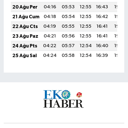
20 Ağu Per
04:16
05:53
12:55
16:43
19:48
21 Ağu Cum
04:18
05:54
12:55
16:42
19:46
22 Ağu Cts
04:19
05:55
12:55
16:41
19:45
23 Ağu Paz
04:21
05:56
12:55
16:41
19:43
24 Ağu Pts
04:22
05:57
12:54
16:40
19:42
25 Ağu Sal
04:24
05:58
12:54
16:39
19:40