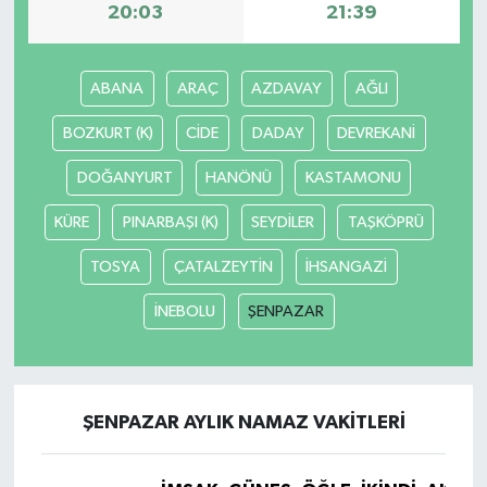
20:03
21:39
ABANA
ARAÇ
AZDAVAY
AĞLI
BOZKURT (K)
CİDE
DADAY
DEVREKANİ
DOĞANYURT
HANÖNÜ
KASTAMONU
KÜRE
PINARBAŞI (K)
SEYDİLER
TAŞKÖPRÜ
TOSYA
ÇATALZEYTİN
İHSANGAZİ
İNEBOLU
ŞENPAZAR
ŞENPAZAR AYLIK NAMAZ VAKITLERI