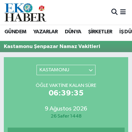
Hava Durumu
GÜNDEM
YAZARLAR
DÜNYA
ŞİRKETLER
İŞ D
Trafik Durumu
Kastamonu Şenpazar Namaz Vakitleri
Süper Lig Puan Durumu ve Fikstür
Tüm Manşetler
KASTAMONU
Son Dakika Haberleri
ÖĞLE VAKTINE KALAN SÜRE
06:39:35
Haber Arşivi
9 Ağustos 2026
26 Safer 1448