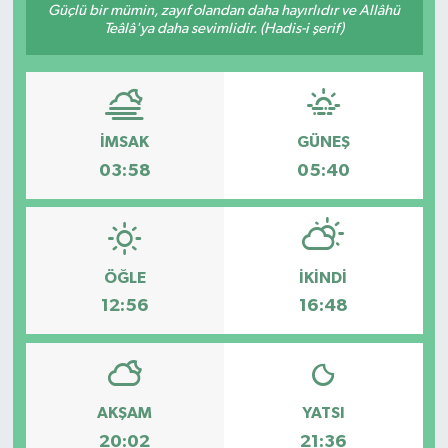
Güçlü bir mümin, zayıf olandan daha hayırlıdır ve Allâhü
Teâlâ'ya daha sevimlidir. (Hadis-i şerif)
İMSAK
GÜNEŞ
03:58
05:40
ÖĞLE
İKINDI
12:56
16:48
AKŞAM
YATSI
20:02
21:36