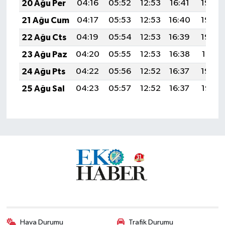
20 Ağu Per
04:16
05:52
12:53
16:41
19:45
21 Ağu Cum
04:17
05:53
12:53
16:40
19:44
22 Ağu Cts
04:19
05:54
12:53
16:39
19:42
23 Ağu Paz
04:20
05:55
12:53
16:38
19:41
24 Ağu Pts
04:22
05:56
12:52
16:37
19:39
25 Ağu Sal
04:23
05:57
12:52
16:37
19:38
Hava Durumu
Trafik Durumu