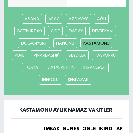
ABANA
ARAÇ
AZDAVAY
AĞLI
BOZKURT (K)
CİDE
DADAY
DEVREKANİ
DOĞANYURT
HANÖNÜ
KASTAMONU
KÜRE
PINARBAŞI (K)
SEYDİLER
TAŞKÖPRÜ
TOSYA
ÇATALZEYTİN
İHSANGAZİ
İNEBOLU
ŞENPAZAR
KASTAMONU AYLIK NAMAZ VAKITLERI
İMSAK
GÜNEŞ
ÖĞLE
İKINDI
AKŞA