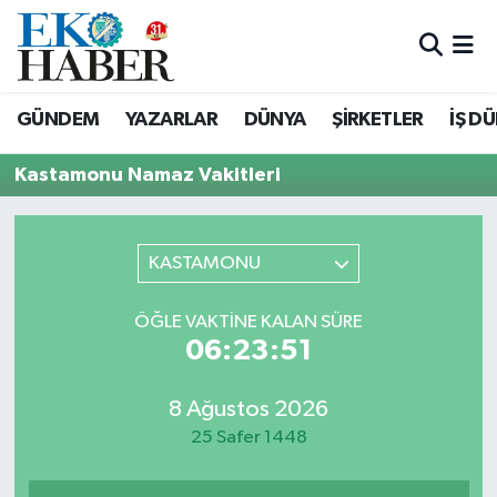
Hava Durumu
GÜNDEM
YAZARLAR
DÜNYA
ŞİRKETLER
İŞ D
Trafik Durumu
Kastamonu Namaz Vakitleri
Süper Lig Puan Durumu ve Fikstür
Tüm Manşetler
KASTAMONU
Son Dakika Haberleri
ÖĞLE VAKTINE KALAN SÜRE
06:23:51
Haber Arşivi
8 Ağustos 2026
25 Safer 1448