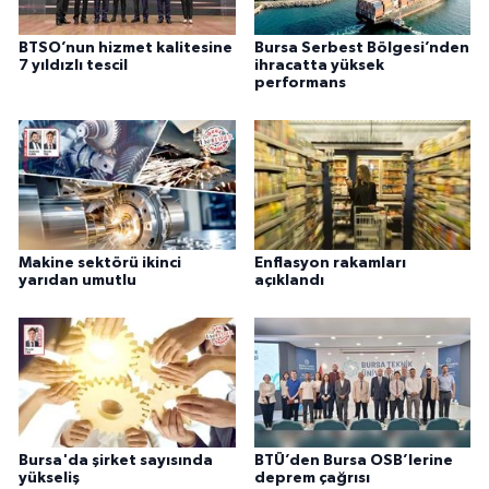
BTSO’nun hizmet kalitesine
Bursa Serbest Bölgesi’nden
7 yıldızlı tescil
ihracatta yüksek
performans
Makine sektörü ikinci
Enflasyon rakamları
yarıdan umutlu
açıklandı
Bursa'da şirket sayısında
BTÜ’den Bursa OSB’lerine
yükseliş
deprem çağrısı