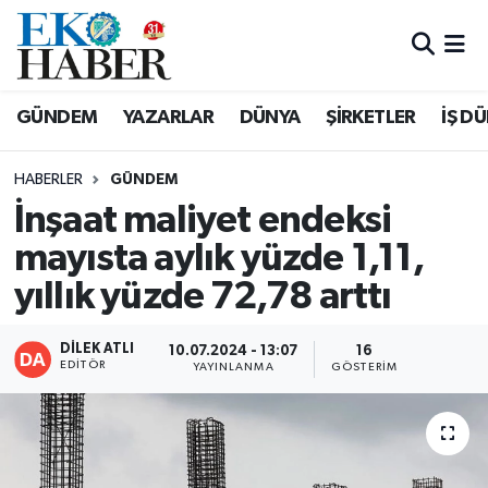
Hava Durumu
GÜNDEM
YAZARLAR
DÜNYA
ŞİRKETLER
İŞ D
Trafik Durumu
HABERLER
GÜNDEM
Süper Lig Puan Durumu ve Fikstür
İnşaat maliyet endeksi
mayısta aylık yüzde 1,11,
Tüm Manşetler
yıllık yüzde 72,78 arttı
Son Dakika Haberleri
DİLEK ATLI
10.07.2024 - 13:07
16
Haber Arşivi
EDITÖR
YAYINLANMA
GÖSTERIM